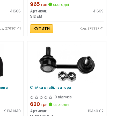
965
грн
сьогодні
41668
Артикул:
41669
SIDEM
од: 276301-11
КУПИТИ
Код: 275337-11
мова
Стійка стабілізатора
0 відгуків
620
грн
сьогодні
91941440
Артикул:
16440 02