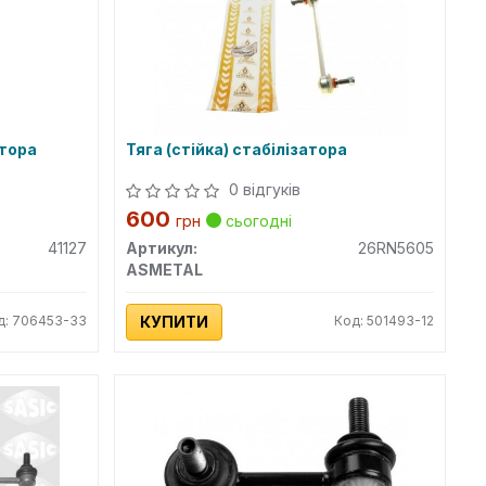
атора
Тяга (стійка) стабілізатора
0 відгуків
600
грн
сьогодні
41127
Артикул:
26RN5605
ASMETAL
д: 706453-33
КУПИТИ
Код: 501493-12