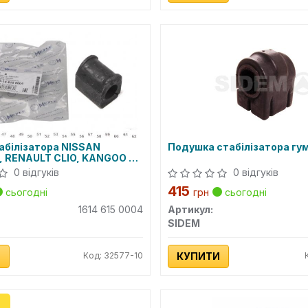
абілізатора NISSAN
Подушка стабілізатора гу
, RENAULT CLIO, KANGOO 91
ст (Вир-во MEYLE)
0 відгуків
0 відгуків
415
сьогодні
грн
сьогодні
1614 615 0004
Артикул:
SIDEM
И
Код: 32577-10
КУПИТИ