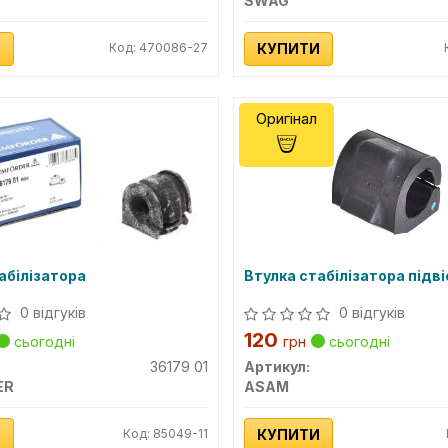
SWAG
И
Код: 470086-27
КУПИТИ
Оригінал
абілізатора
Втулка стабілізатора підв
0 відгуків
0 відгуків
120
сьогодні
грн
сьогодні
36179 01
Артикул:
ER
ASAM
И
Код: 85049-11
КУПИТИ