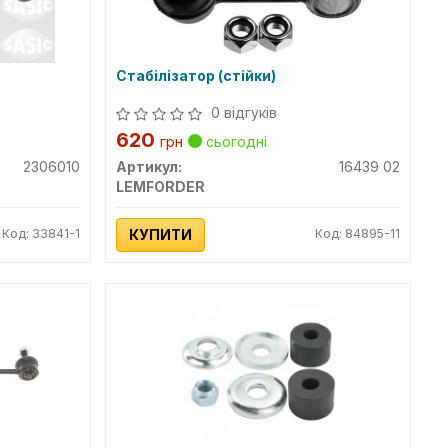
Стабілізатор (стійки)
0 відгуків
620
грн
сьогодні
2306010
Артикул:
16439 02
LEMFORDER
Код: 33841-1
КУПИТИ
Код: 84895-11