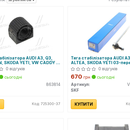
абілізатора AUDI A3, Q3,
Тяга стабілізатора AUDI A
, SKODA YETI, VW CADDY III
ALTEA, SKODA YETI 03-пере
 міст (Вир-во SIDEM)
(Вир-во SKF)
0 відгуків
0 відгуків
670
сьогодні
грн
сьогодні
863814
Артикул:
V
SKF
И
Код: 725300-37
КУПИТИ
Ко