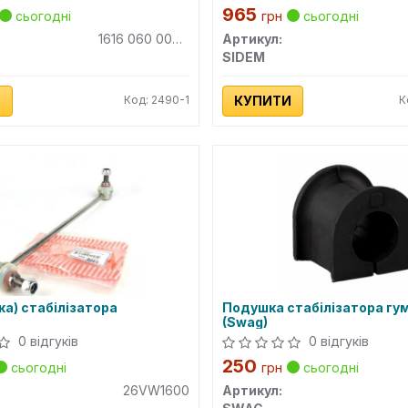
965
сьогодні
грн
сьогодні
1616 060 0004HD
Артикул:
SIDEM
И
Код: 2490-1
КУПИТИ
К
йка) стабілізатора
Подушка стабілізатора гу
(Swag)
0 відгуків
0 відгуків
250
сьогодні
грн
сьогодні
26VW1600
Артикул: