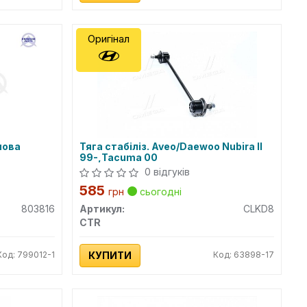
Оригінал
мова
Тяга стабіліз. Aveo/Daewoo Nubira II
99-,Tacuma 00
0 відгуків
585
грн
сьогодні
803816
Артикул:
CLKD8
CTR
Код: 799012-1
КУПИТИ
Код: 63898-17