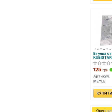
Втулка ст
KUBISTAR
перед. мі
125
грн
Артикул:
MEYLE
КУПИТ
Оригінал