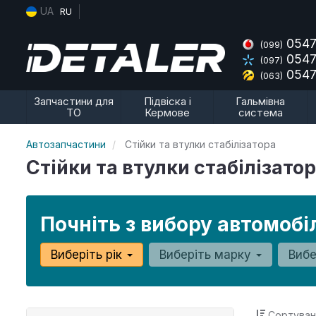
UA
RU
0547
(099)
0547
(097)
0547
(063)
Запчастини для
Підвіска і
Гальмівна
ТО
Кермове
система
Автозапчастини
Стійки та втулки стабілізатора
Стійки та втулки стабілізато
Почніть з вибору автомобі
Виберіть рік
Виберіть марку
Виб
Сортуван