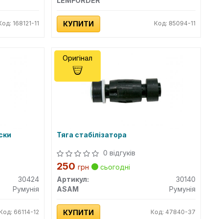
LEMFORDER
Код: 168121-11
КУПИТИ
Код: 85094-11
Оригінал
іски
Тяга стабілізатора
0 відгуків
250
грн
сьогодні
30424
Артикул:
30140
Румунія
ASAM
Румунія
Код: 66114-12
КУПИТИ
Код: 47840-37