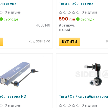
ілізатора
Тяга стабілізатора
0 відгуків
0 відгуків
590
сьогодні
грн
сьогодні
4005146
Артикул:
Delphi
И
Код: 33843-10
КУПИТИ
абілізатора HD
Тяга / Стійка стабілізатор
0 відгуків
0 відгуків