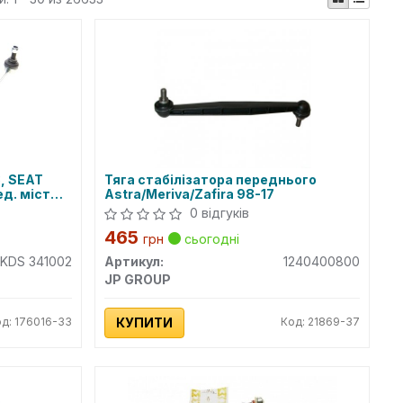
3, SEAT
Тяга стабілізатора переднього
д. міст
Astra/Meriva/Zafira 98-17
0 відгуків
465
грн
сьогодні
KDS 341002
Артикул:
1240400800
JP GROUP
д: 176016-33
КУПИТИ
Код: 21869-37