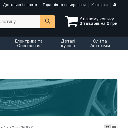
Доставка і оплата
Гарантія та повернення
Контакти
У вашому кошику
пчастину
0 товарів
на
0 грн
Електрика та
Деталі
Олії та
Освітлення
кузова
Автохімія
и:
1 - 30 из 26633