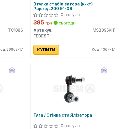
Втулка стабілізатора (к-кт)
Pajero/L200 91-09
0 відгуків
385
грн
сьогодні
TC1086
Артикул:
MSB095KIT
FEBEST
Код: 26962-17
КУПИТИ
Код: 4367-17
а
Тяга / Стійка стабілізатора
0 відгуків