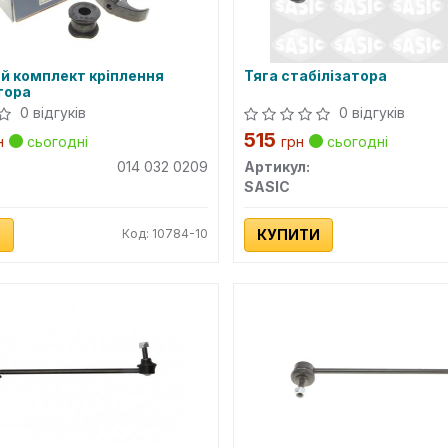
й комплект кріплення
Тяга стабілізатора
тора
0 відгуків
0 відгуків
515
н
сьогодні
грн
сьогодні
014 032 0209
Артикул:
SASIC
И
Код: 10784-10
КУПИТИ