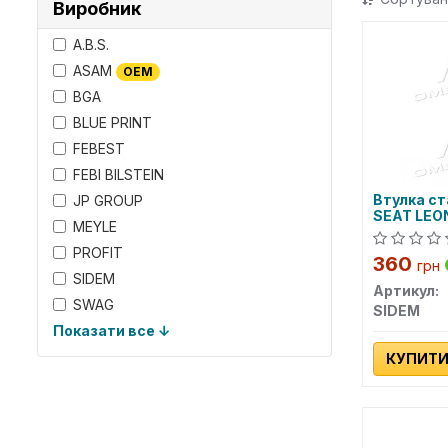
Виробник
A.B.S.
ASAM
OEM
BGA
BLUE PRINT
FEBEST
FEBI BILSTEIN
Втулка ст
JP GROUP
SEAT LEON
MEYLE
03-перед.
PROFIT
360
грн
SIDEM
Артикул:
SWAG
SIDEM
Показати все ↓
КУПИТ