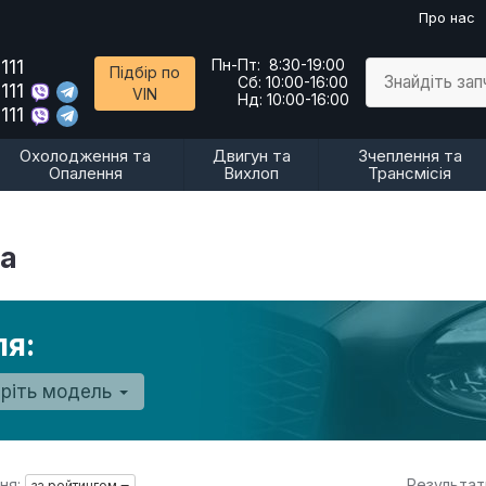
Про нас
111
Пн-Пт:
8:30-19:00
Підбір по
Знайдіть за
Сб:
10:00-16:00
111
VIN
Нд:
10:00-16:00
111
Охолодження та
Двигун та
Зчеплення та
Опалення
Вихлоп
Трансмісія
ра
ля:
еріть модель
ня:
Результат
за рейтингом