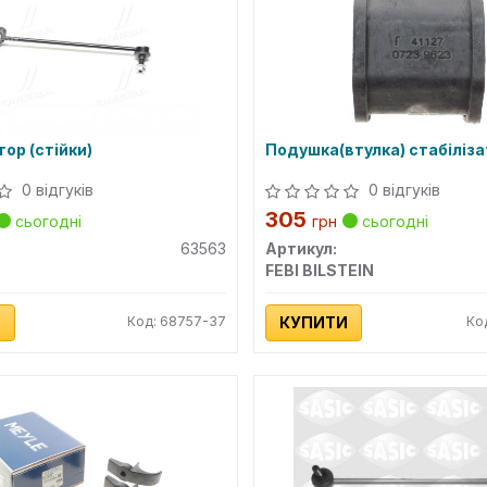
тор (стійки)
Подушка(втулка) стабіліз
0 відгуків
0 відгуків
305
сьогодні
грн
сьогодні
63563
Артикул:
FEBI BILSTEIN
И
Код: 68757-37
КУПИТИ
Ко