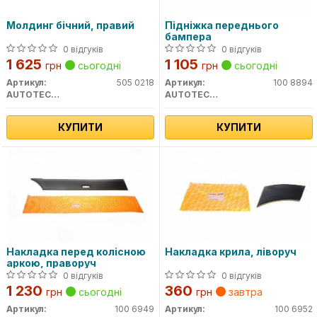
Молдинг бічний, правий
Підніжка переднього
бампера
0 відгуків
0 відгуків
1 625
1 105
грн
сьогодні
грн
сьогодні
Артикул:
505 0218
Артикул:
100 8894
AUTOTECHTEILE
AUTOTECHTEILE
КУПИТИ
КУПИТИ
Накладка перед колісною
Накладка крила, ліворуч
аркою, праворуч
0 відгуків
0 відгуків
1 230
360
грн
сьогодні
грн
завтра
Артикул:
100 6949
Артикул:
100 6952