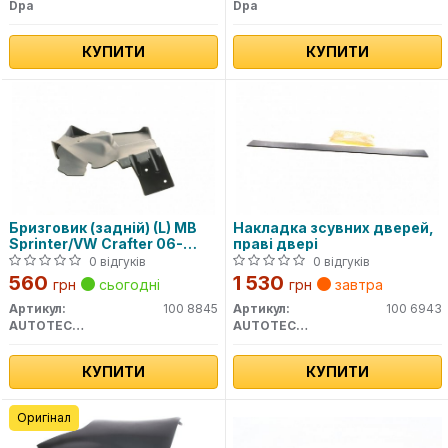
Dpa
Dpa
КУПИТИ
КУПИТИ
Бризговик (задній) (L) MB
Накладка зсувних дверей,
Sprinter/VW Crafter 06-
праві двері
(однокатковий)
0 відгуків
0 відгуків
560
1 530
грн
сьогодні
грн
завтра
Артикул:
100 8845
Артикул:
100 6943
AUTOTECHTEILE
AUTOTECHTEILE
КУПИТИ
КУПИТИ
Оригінал