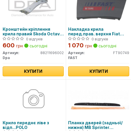
Кронштейн кріплення
Накладка крила
крила правий Skoda Octavia
перед.прав. верхня Fiat
(13-17) (88211696002) DPA
Ducato (06-)(14-) GREY
0 відгуків
0 відгуків
(FT90749) Fast
600
1 070
грн
сьогодні
грн
сьогодні
Артикул:
88211696002
Артикул:
FT90749
Dpa
FAST
КУПИТИ
КУПИТИ
Крило переднє ліве з
Планка дверей (задньої/
відп...POLO
нижня) MB Sprinter