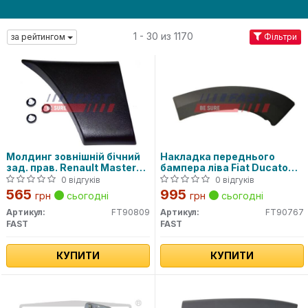
1 - 30 из 1170
за рейтингом
Фільтри
Молдинг зовнішній бічний
Накладка переднього
зад. прав. Renault Master
бампера ліва Fiat Ducato
(10-) (FT90809) Fast
06-нв., CITROEN JUMPER
0 відгуків
0 відгуків
06-нв., PEUGEOT BOXER
565
995
грн
сьогодні
грн
сьогодні
06-нв...
Артикул:
FT90809
Артикул:
FT90767
FAST
FAST
КУПИТИ
КУПИТИ