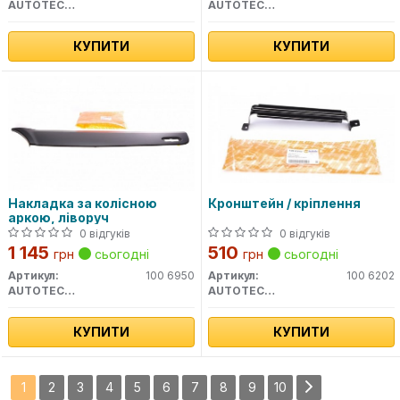
AUTOTECHTEILE
AUTOTECHTEILE
КУПИТИ
КУПИТИ
Накладка за колісною
Кронштейн / кріплення
аркою, ліворуч
0 відгуків
0 відгуків
1 145
510
грн
сьогодні
грн
сьогодні
Артикул:
100 6950
Артикул:
100 6202
AUTOTECHTEILE
AUTOTECHTEILE
КУПИТИ
КУПИТИ
1
2
3
4
5
6
7
8
9
10