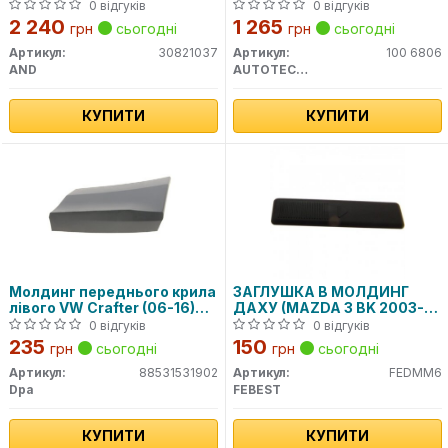
(W906)/VW Crafter 06-
0 відгуків
0 відгуків
2 240
1 265
грн
сьогодні
грн
сьогодні
Артикул:
30821037
Артикул:
100 6806
AND
AUTOTECHTEILE
КУПИТИ
КУПИТИ
Молдинг переднього крила
ЗАГЛУШКА В МОЛДИНГ
лівого VW Crafter (06-16)
ДАХУ (MAZDA 3 BK 2003-
(88531531902) DPA
2008)
0 відгуків
0 відгуків
235
150
грн
сьогодні
грн
сьогодні
Артикул:
88531531902
Артикул:
FEDMM6
Dpa
FEBEST
КУПИТИ
КУПИТИ