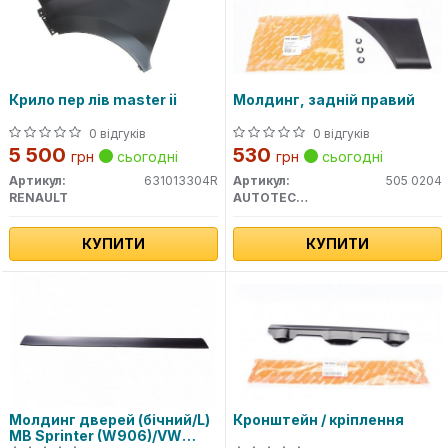
Крило пер лів master ii
Молдинг, задній правий
0 відгуків
0 відгуків
5 500
530
грн
сьогодні
грн
сьогодні
Артикул:
631013304R
Артикул:
505 0204
RENAULT
AUTOTECHTEILE
КУПИТИ
КУПИТИ
Молдинг дверей (бічний/L)
Кронштейн / кріплення
MB Sprinter (W906)/VW