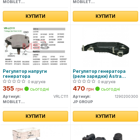
MOBILETRON
MOBILETRON
КУПИТИ
КУПИТИ
Регулятор напруги
Регулятор генератора
генератора
(реле зарядки) Astra
F/Omega B/Vectra A,
0 відгуків
0 відгуків
B/Zafira 2.0d/2.5/3.0i 93-05
355
470
грн
сьогодні
грн
сьогодні
(14V/Del
Артикул:
VRLC111
Артикул:
1290200300
MOBILETRON
JP GROUP
КУПИТИ
КУПИТИ