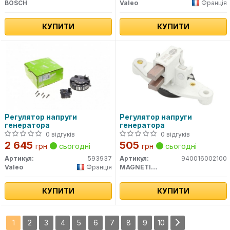
BOSCH
Valeo
Франція
КУПИТИ
КУПИТИ
Регулятор напруги
Регулятор напруги
генератора
генератора
0 відгуків
0 відгуків
2 645
505
грн
сьогодні
грн
сьогодні
Артикул:
593937
Артикул:
940016002100
Valeo
Франція
MAGNETI MARELLI
КУПИТИ
КУПИТИ
1
2
3
4
5
6
7
8
9
10