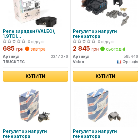
Реле зарядки (VALEO),
Регулятор напруги
1.9TDI
генератора
Berlingo/Scudo/Ducato/T4
0 відгуків
0 відгуків
685
2 845
грн
завтра
грн
сьогодні
Артикул:
02.17.076
Артикул:
595446
TRUCKTEC
Valeo
Франція
КУПИТИ
КУПИТИ
Регулятор напруги
Регулятор напруги
генератора
генератора