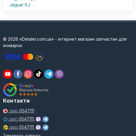
Jaguar XJ
© 2026 «Detaler.com.ua» - інтернет магазин запчастин для
іномарок
Контакти
0547111
(099)
0547111
(097)
0547111
(063)
Замовити дзвінок