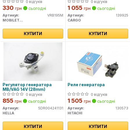
0 відгуків
0 відгуків
330
1 055
грн
сьогодні
грн
сьогодні
Артикул:
VRB195M
Артикул:
139925
MOBILETRON
CARGO
КУПИТИ
КУПИТИ
Регулятор генератора
Реле генератора
MB/VAG 14V (28mm)
0 відгуків
0 відгуків
855
1 505
грн
сьогодні
грн
сьогодні
Артикул:
5DR004241131
Артикул:
130573
HELLA
HITACHI
КУПИТИ
КУПИТИ