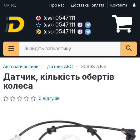
UA
RU
Про нас
Доставка і оплата
Контакти
0547111
(099)
0547111
(097)
0547111
(063)
Знайдіть запчастину
Автозапчастини
Датчик АБС
30698 A.B.S.
Датчик, кількість обертів
колеса
0 відгуків