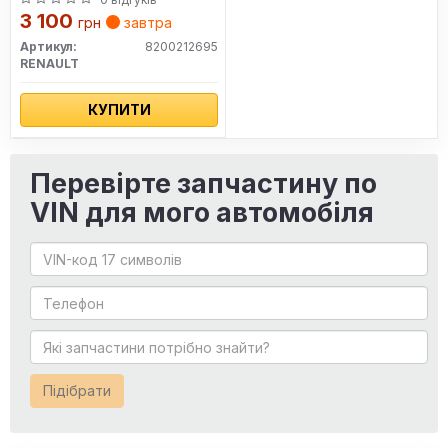
Renault
3 100
грн
завтра
Артикул:
8200212695
RENAULT
КУПИТИ
Перевірте запчастину по
VIN для мого автомобіля
Підібрати