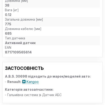
Довжина [мм]
38
Вага [кг]
0.12
Загальна довжина [мм]
775
Довжина кабелю [мм]
685
Тип датчика
Активний датчик
EAN
8717109565614
ЗАСТОСОВНІСТЬ
A.B.S. 30698 підходить до марок/моделей авто:
-
Renault:
Kangoo
Категорія автозапчастини:
- Гальмівна система
Датчик АБС