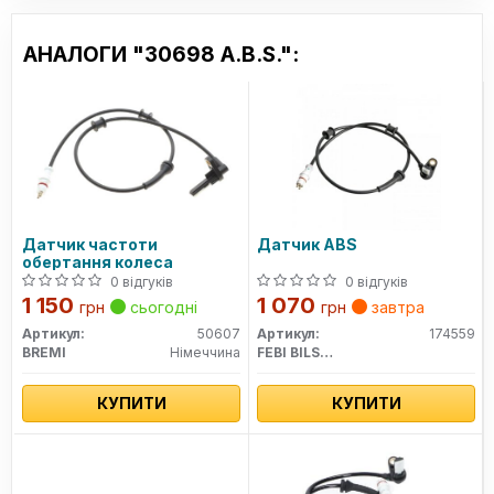
АНАЛОГИ "30698 A.B.S.":
Датчик частоти
Датчик ABS
обертання колеса
0 відгуків
0 відгуків
1 150
1 070
грн
сьогодні
грн
завтра
Артикул:
50607
Артикул:
174559
BREMI
Німеччина
FEBI BILSTEIN
КУПИТИ
КУПИТИ