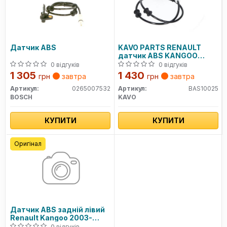
Датчик ABS
KAVO PARTS RENAULT
датчик ABS KANGOO
(KC0/1) 1.5 dCi 03-
0 відгуків
0 відгуків
1 305
1 430
грн
завтра
грн
завтра
Артикул:
0265007532
Артикул:
BAS10025
BOSCH
KAVO
КУПИТИ
КУПИТИ
Оригінал
Датчик ABS задній лівий
Renault Kangoo 2003-
2008 (8200212695)
0 відгуків