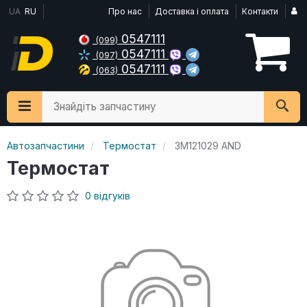
UA
RU
Про нас
Доставка і оплата
Контакти
0547111
(099)
0547111
(097)
0547111
(063)
Знайдіть запчастину
Автозапчастини
Термостат
3M121029 AND
Термостат
0 відгуків