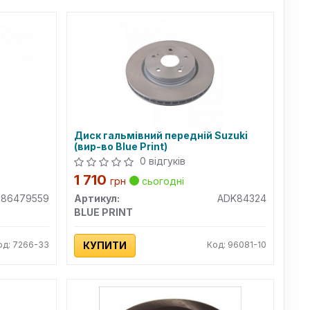
Диск гальмівний передній Suzuki
(вир-во Blue Print)
0 відгуків
1 710
грн
сьогодні
986479559
Артикул:
ADK84324
BLUE PRINT
од: 7266-33
КУПИТИ
Код: 96081-10