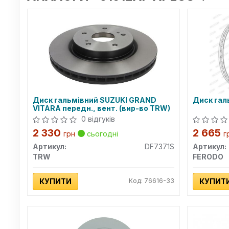
Диск гальмівний SUZUKI GRAND
Диск гал
VITARA передн., вент. (вир-во TRW)
0 відгуків
2 330
2 665
грн
сьогодні
г
Артикул:
DF7371S
Артикул:
TRW
FERODO
КУПИТИ
Код: 76616-33
КУПИТ