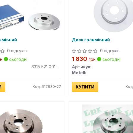
ьмівний
Диск гальмівний
0 відгуків
0 відгуків
1 830
рн
сьогодні
грн
сьогодні
3315 521 0017PD
Артикул:
Metelli
И
Код: 617830-27
КУПИТИ
Код