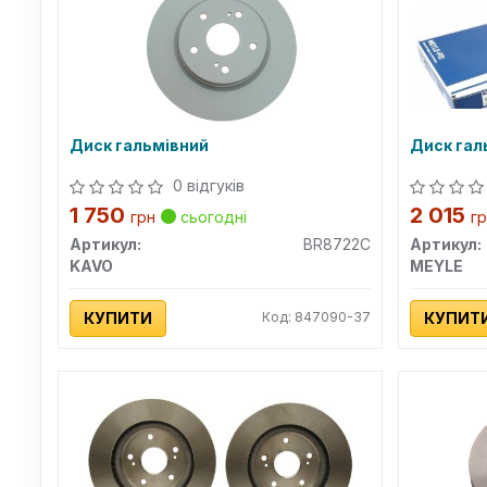
Диск гальмівний
Диск гал
0 відгуків
1 750
2 015
грн
сьогодні
г
Артикул:
BR8722C
Артикул:
KAVO
MEYLE
КУПИТИ
Код: 847090-37
КУПИТ