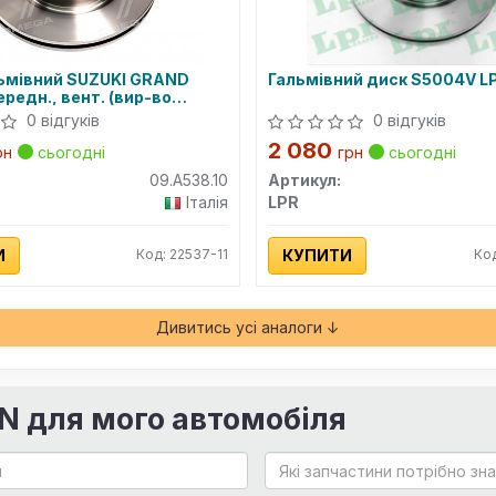
ьмівний SUZUKI GRAND
Гальмівний диск S5004V L
редн., вент. (вир-во
0 відгуків
0 відгуків
2 080
рн
сьогодні
грн
сьогодні
09.A538.10
Артикул:
Італія
LPR
И
Код: 22537-11
КУПИТИ
Ко
Дивитись усі аналоги ↓
IN для мого автомобіля