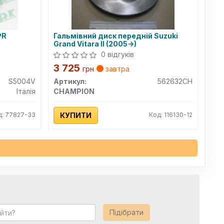
PR
Гальмівний диск передній Suzuki
Grand Vitara II (2005->)
0 відгуків
3 725
грн
завтра
S5004V
Артикул:
562632CH
Італія
CHAMPION
д: 77827-33
КУПИТИ
Код: 116130-12
Підібрати