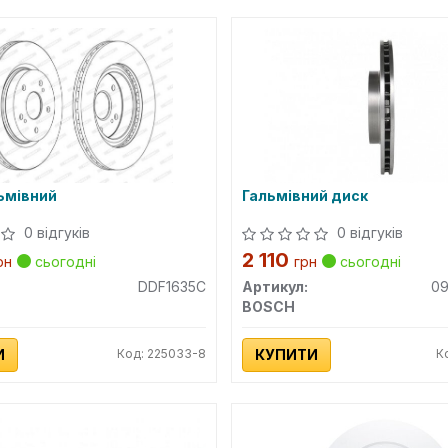
ьмівний
Гальмівний диск
0 відгуків
0 відгуків
2 110
рн
сьогодні
грн
сьогодні
DDF1635C
Артикул:
0
BOSCH
И
Код: 225033-8
КУПИТИ
К