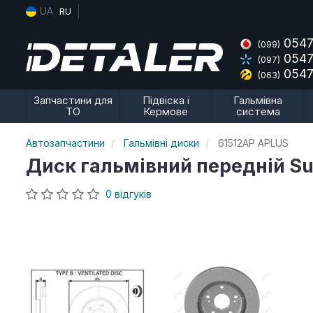
UA
RU
0547
(099)
0547
(097)
0547
(063)
Запчастини для
Підвіска і
Гальмівна
ТО
Кермове
система
Автозапчастини
Гальмівні диски
61512AP APLUS
Диск гальмівний передній Suz
0 відгуків