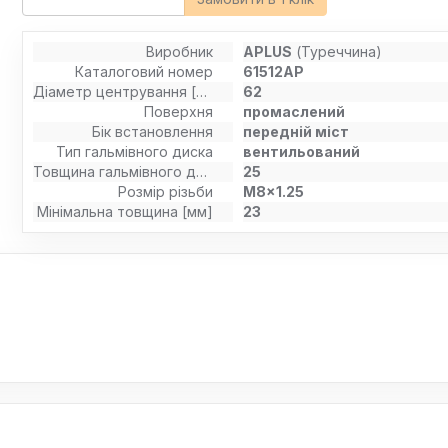
Виробник
APLUS
(Туреччина)
Каталоговий номер
61512AP
Діаметр центрування [мм]
62
Поверхня
промаслений
Бік встановлення
передній міст
Тип гальмівного диска
вентильований
Товщина гальмівного диску (мм)
25
Розмір різьби
M8x1.25
Мінімальна товщина [мм]
23