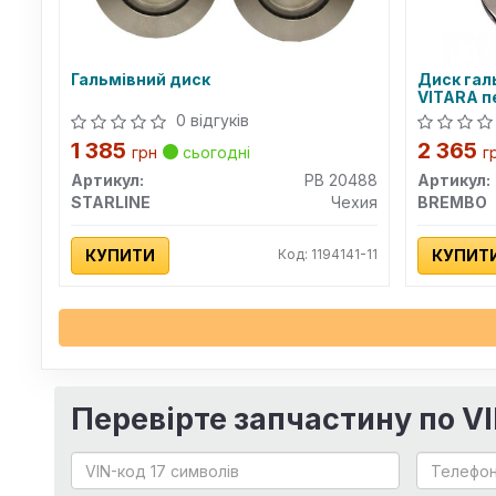
Гальмівний диск
Диск гал
VITARA пе
BREMBO)
0 відгуків
1 385
2 365
грн
сьогодні
г
Артикул:
PB 20488
Артикул:
STARLINE
Чехия
BREMBO
КУПИТИ
Код: 1194141-11
КУПИТ
Перевірте запчастину по V