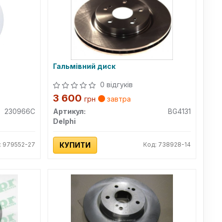
Гальмівний диск
0 відгуків
3 600
грн
завтра
230966C
Артикул:
BG4131
Delphi
: 979552-27
КУПИТИ
Код: 738928-14