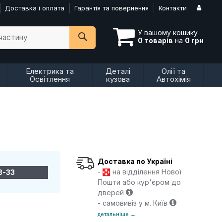
Доставка і оплата
Гарантія та повернення
Контакти
У вашому кошику
пчастину
0 товарів
на
0 грн
Електрика та
Деталі
Олії та
Освітлення
кузова
Автохімія
Доставка по Україні
-
на відділення Нової
3-33
Пошти або кур'єром до
дверей
- самовивіз у м. Київ
детальніше →