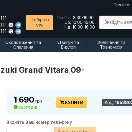
Про нас
111
Пн-Пт:
8:30-19:00
Підбір по
Знайдіть за
Сб:
10:00-16:00
111
VIN
Нд:
10:00-16:00
111
Охолодження та
Двигун та
Зчеплення та
Опалення
Вихлоп
Трансмісія
uki Grand Vitara 09-
1 690
грн
КУПИТИ
Код:
165380
сьогодні
Вкажіть Ваш номер телефону
Замовити в 1 клік