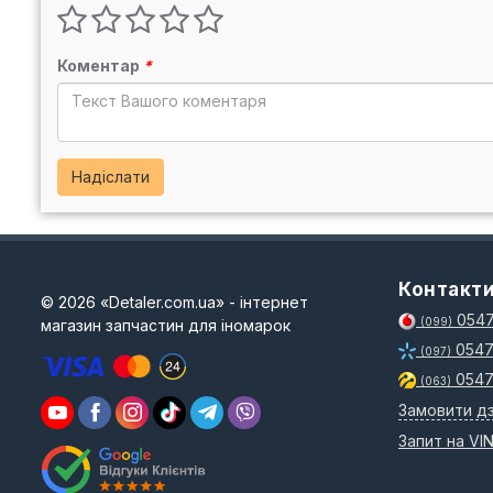
Коментар
*
Надіслати
Контакт
© 2026 «Detaler.com.ua» - інтернет
0547
магазин запчастин для іномарок
(099)
0547
(097)
0547
(063)
Замовити дз
Запит на VI