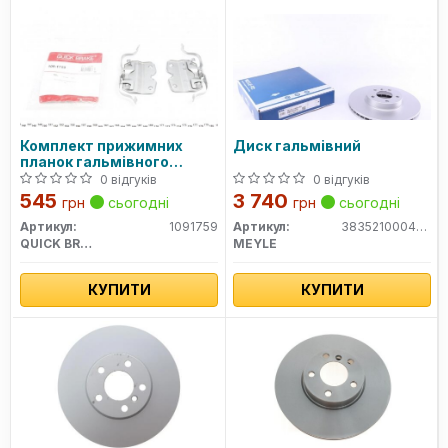
Комплект прижимних
Диск гальмівний
планок гальмівного
супорту
0 відгуків
0 відгуків
545
3 740
грн
сьогодні
грн
сьогодні
Артикул:
1091759
Артикул:
3835210004PD
QUICK BRAKE
MEYLE
КУПИТИ
КУПИТИ