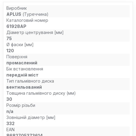
Виробник
APLUS
(Туреччина)
Каталоговий номер
61928AP
Діаметр центрування [мм]
75
Ø фаски [мм]
120
Поверхня
промаслений
Бік встановлення
передній міст
Тип гальмівного диска
вентильований
Товщина гальмівного диску (мм)
30
Розмір різьби
n/a
Зовнішній діаметр [мм]
332
EAN
8682705373614