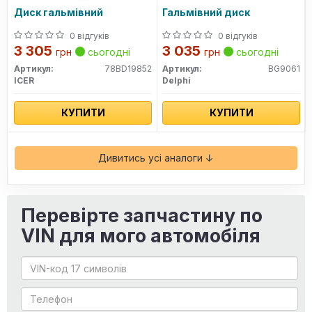
Диск гальмівний
Гальмівний диск
0 відгуків
0 відгуків
3 305
3 035
грн
сьогодні
грн
сьогодні
Артикул:
78BD19852
Артикул:
BG9061
ICER
Delphi
КУПИТИ
КУПИТИ
Дивитись усі аналоги ↓
Перевірте запчастину по
VIN для мого автомобіля