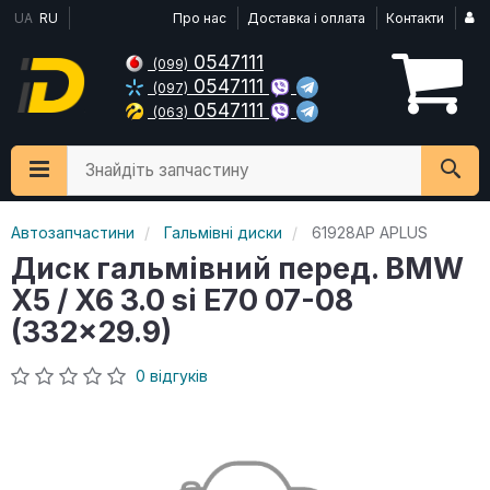
UA
RU
Про нас
Доставка і оплата
Контакти
0547111
(099)
0547111
(097)
0547111
(063)
Знайдіть запчастину
Автозапчастини
Гальмівні диски
61928AP APLUS
Диск гальмівний перед. BMW
X5 / X6 3.0 si E70 07-08
(332x29.9)
0 відгуків