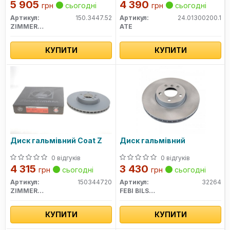
5 905
4 390
грн
сьогодні
грн
сьогодні
Артикул:
150.3447.52
Артикул:
24.01300200.1
ZIMMERMANN
ATE
КУПИТИ
КУПИТИ
Диск гальмівний Coat Z
Диск гальмівний
0 відгуків
0 відгуків
4 315
3 430
грн
сьогодні
грн
сьогодні
Артикул:
150344720
Артикул:
32264
ZIMMERMANN
FEBI BILSTEIN
КУПИТИ
КУПИТИ