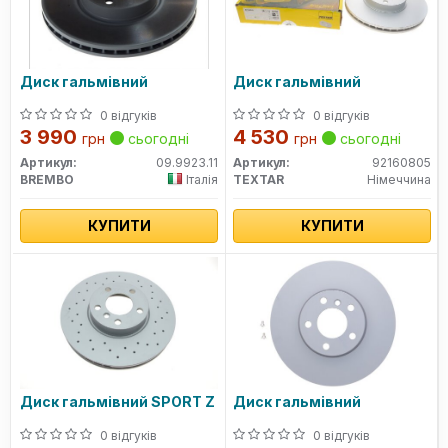
Диск гальмівний
Диск гальмівний
0 відгуків
0 відгуків
3 990
4 530
грн
сьогодні
грн
сьогодні
Артикул:
09.9923.11
Артикул:
92160805
BREMBO
Італія
TEXTAR
Німеччина
КУПИТИ
КУПИТИ
Диск гальмівний SPORT Z
Диск гальмівний
0 відгуків
0 відгуків