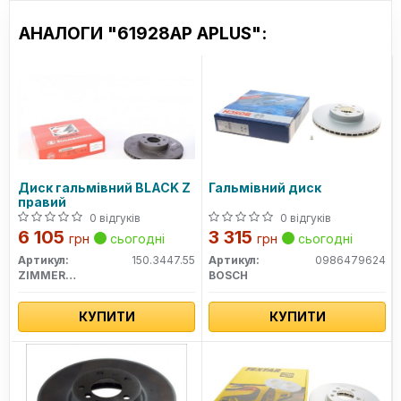
АНАЛОГИ "61928AP APLUS":
Диск гальмівний BLACK Z
Гальмівний диск
правий
0 відгуків
0 відгуків
6 105
3 315
грн
сьогодні
грн
сьогодні
Артикул:
150.3447.55
Артикул:
0986479624
ZIMMERMANN
BOSCH
КУПИТИ
КУПИТИ