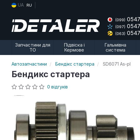
UA
RU
0547
(099)
0547
(097)
0547
(063)
Запчастини для
Підвіска і
Гальмівна
ТО
Кермове
система
Автозапчастини
Бендікс стартера
SD6071 As-pl
Бендикс стартера
0 відгуків