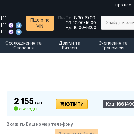
Про нас
111
Пн-Пт:
8:30-19:00
Підбір по
Знайдіть за
Сб:
10:00-16:00
111
VIN
Нд:
10:00-16:00
111
Охолодження та
Двигун та
Зчеплення та
Опалення
Вихлоп
Трансмісія
2 155
грн
КУПИТИ
Код:
166149
сьогодні
Вкажіть Ваш номер телефону
Замовити в 1 клік