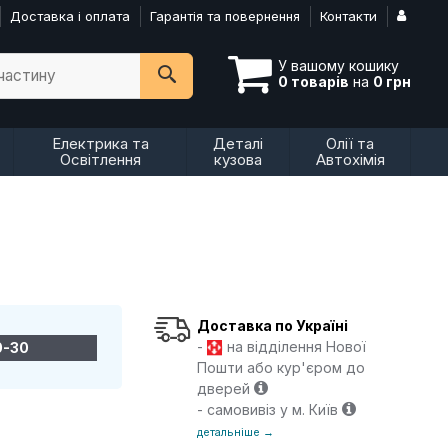
Доставка і оплата
Гарантія та повернення
Контакти
У вашому кошику
пчастину
0 товарів
на
0 грн
Електрика та
Деталі
Олії та
Освітлення
кузова
Автохімія
Доставка по Україні
-
на відділення Нової
0-30
Пошти або кур'єром до
дверей
- самовивіз у м. Київ
детальніше →