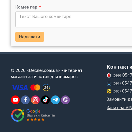
Коментар
*
Надіслати
Контакт
© 2026 «Detaler.com.ua» - інтернет
0547
магазин запчастин для іномарок
(099)
0547
(097)
0547
(063)
Замовити дз
Запит на VI