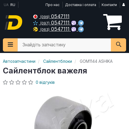
UA
RU
Про нас
Доставка і оплата
Контакти
0547111
(099)
0547111
(097)
0547111
(063)
Знайдіть запчастину
Автозапчастини
Сайлентблоки
GOM1144 ASHIKA
Сайлентблок важеля
0 відгуків