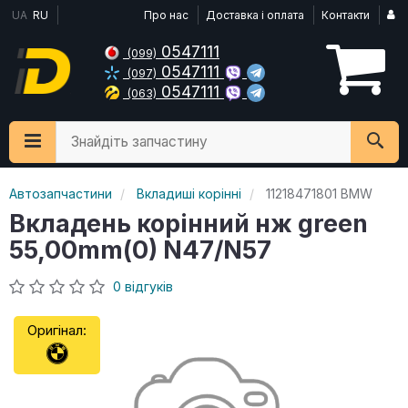
UA
RU
Про нас
Доставка і оплата
Контакти
0547111
(099)
0547111
(097)
0547111
(063)
Знайдіть запчастину
Автозапчастини
Вкладиші корінні
11218471801 BMW
Вкладень корінний нж green
55,00mm(0) N47/N57
0 відгуків
Оригінал: