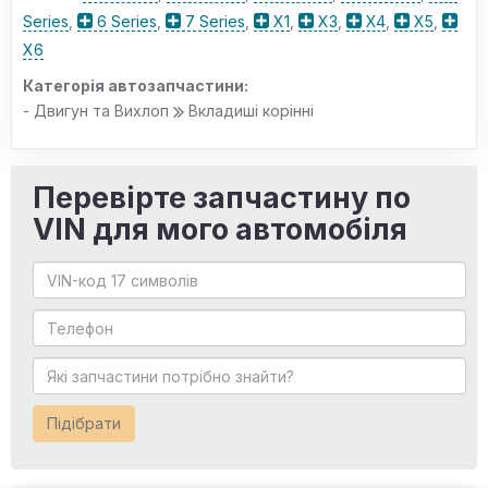
Series
,
6 Series
,
7 Series
,
X1
,
X3
,
X4
,
X5
,
X6
Категорія автозапчастини:
- Двигун та Вихлоп
Вкладиші корінні
Перевірте запчастину по
VIN для мого автомобіля
Підібрати