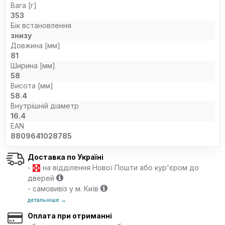
Вага [г]
353
Бік встановлення
знизу
Довжина [мм]
81
Ширина [мм]
58
Висота [мм]
58.4
Внутрішній діаметр
16.4
EAN
8809641028785
Доставка по Україні
-
на відділення Нової Пошти або кур'єром до
дверей
- самовивіз у м. Київ
детальніше →
Оплата при отриманні