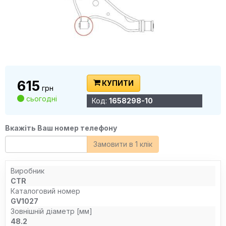
615
КУПИТИ
грн
сьогодні
Код:
1658298-10
Вкажіть Ваш номер телефону
Замовити в 1 клік
Виробник
CTR
Каталоговий номер
GV1027
Зовнішній діаметр [мм]
48.2