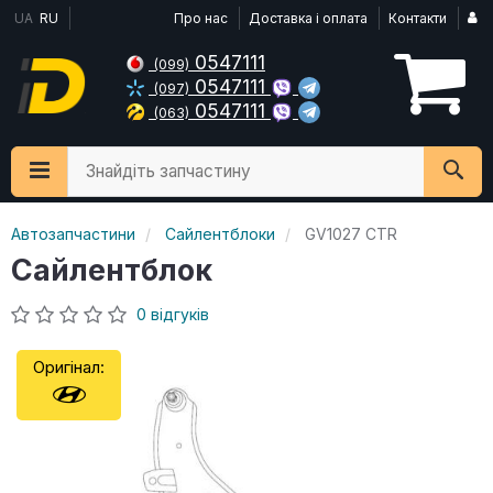
UA
RU
Про нас
Доставка і оплата
Контакти
0547111
(099)
0547111
(097)
0547111
(063)
Знайдіть запчастину
Автозапчастини
Сайлентблоки
GV1027 CTR
Сайлентблок
0 відгуків
Оригінал: