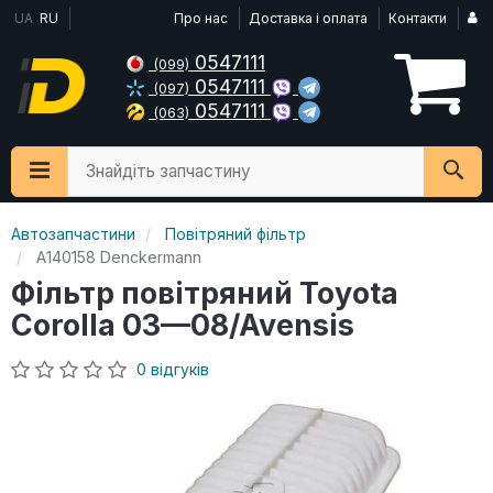
UA
RU
Про нас
Доставка і оплата
Контакти
0547111
(099)
0547111
(097)
0547111
(063)
Знайдіть запчастину
Автозапчастини
Повітряний фільтр
A140158 Denckermann
Фільтр повітряний Toyota
Corolla 03—08/Avensis
0 відгуків