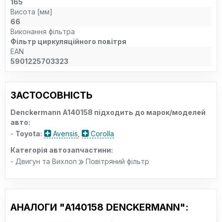
165
Висота [мм]
66
Виконання фільтра
Фільтр циркуляційного повітря
EAN
5901225703323
ЗАСТОСОВНІСТЬ
Denckermann A140158 підходить до марок/моделей
авто:
-
Toyota:
Avensis
,
Corolla
Категорія автозапчастини:
- Двигун та Вихлоп
Повітряний фільтр
АНАЛОГИ "A140158 DENCKERMANN":