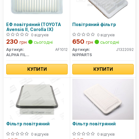
ЕФ повітряний (TOYOTA
Повітряний фільтр
Avensis II, Corolla IX)
0 відгуків
0 відгуків
230
650
грн
сьогодні
грн
сьогодні
Артикул:
AF1012
Артикул:
J1322092
ALPHA FILTER
NIPPARTS
КУПИТИ
КУПИТИ
Фільтр повітряний
Фільтр повітряний
0 відгуків
0 відгуків