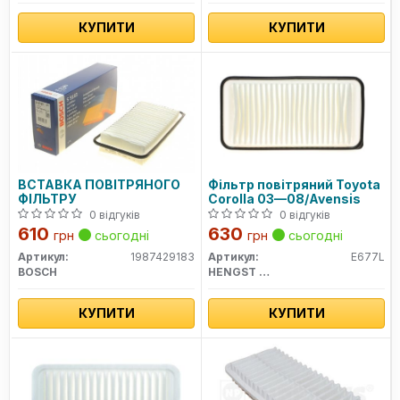
КУПИТИ
КУПИТИ
ВСТАВКА ПОВІТРЯНОГО
Фільтр повітряний Toyota
ФІЛЬТРУ
Corolla 03—08/Avensis
0 відгуків
0 відгуків
610
630
грн
сьогодні
грн
сьогодні
Артикул:
1987429183
Артикул:
E677L
BOSCH
HENGST FILTER
КУПИТИ
КУПИТИ