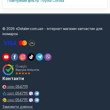
Повітряний фільтр Toyota Corolla
© 2026 «Detaler.com.ua» - інтернет магазин запчастин для
іномарок
Контакти
0547111
(099)
0547111
(097)
0547111
(063)
Замовити дзвінок