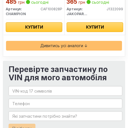
485
365
грн
сьогодні
грн
сьогодні
Артикул:
CAF100828P
Артикул:
J1322099
CHAMPION
JAKOPARTS
КУПИТИ
КУПИТИ
Дивитись усі аналоги ↓
Перевірте запчастину по
VIN для мого автомобіля