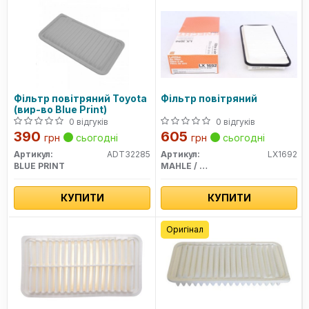
Фільтр повітряний Toyota
Фільтр повітряний
(вир-во Blue Print)
0 відгуків
0 відгуків
390
605
грн
сьогодні
грн
сьогодні
Артикул:
ADT32285
Артикул:
LX1692
BLUE PRINT
MAHLE / KNECHT
КУПИТИ
КУПИТИ
Оригінал