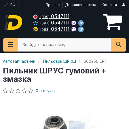
UA
RU
Про нас
Доставка і оплата
Контакти
0547111
(099)
0547111
(097)
0547111
(063)
Знайдіть запчастину
Автозапчастини
Пильовик ШРКШ
500256 ERT
Пильник ШРУС гумовий +
змазка
0 відгуків