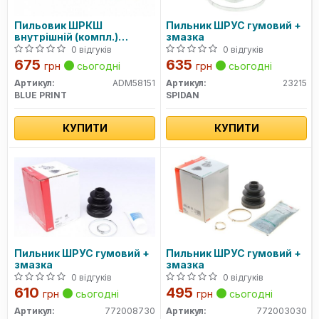
Пильовик ШРКШ
Пильник ШРУС гумовий +
внутрішній (компл.)
змазка
Mazda, Mitsubishi, Toyota
0 відгуків
0 відгуків
(вир-во Blue Print)
675
635
грн
сьогодні
грн
сьогодні
Артикул:
ADM58151
Артикул:
23215
BLUE PRINT
SPIDAN
КУПИТИ
КУПИТИ
Пильник ШРУС гумовий +
Пильник ШРУС гумовий +
змазка
змазка
0 відгуків
0 відгуків
610
495
грн
сьогодні
грн
сьогодні
Артикул:
772008730
Артикул:
772003030