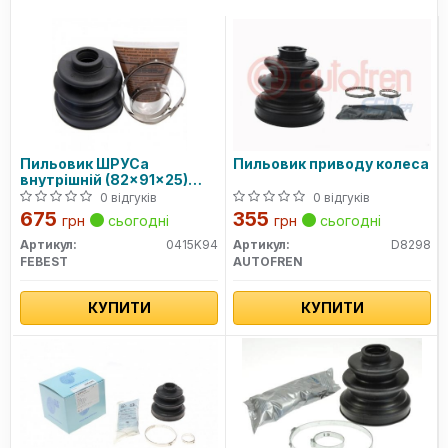
Пильовик ШРУСа
Пильовик приводу колеса
внутрішній (82x91x25)
0415-K94 FEBEST
0 відгуків
0 відгуків
675
355
грн
сьогодні
грн
сьогодні
Артикул:
0415K94
Артикул:
D8298
FEBEST
AUTOFREN
КУПИТИ
КУПИТИ