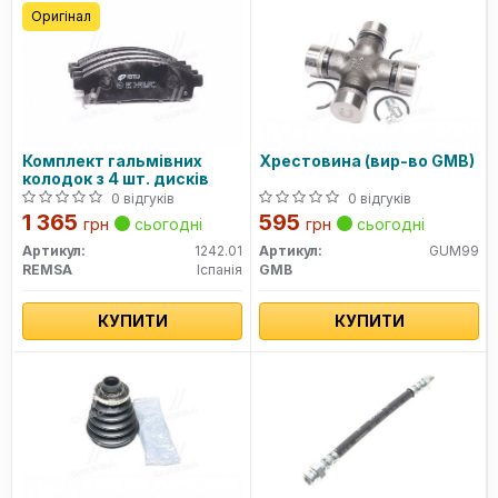
Оригінал
Комплект гальмівних
Хрестовина (вир-во GMB)
колодок з 4 шт. дисків
0 відгуків
0 відгуків
1 365
595
грн
сьогодні
грн
сьогодні
Артикул:
1242.01
Артикул:
GUM99
REMSA
Іспанія
GMB
КУПИТИ
КУПИТИ