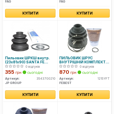
FAG
FAG
КУПИТИ
КУПИТИ
Пильовик ШРКШ внутр.
ПИЛЬОВИК ШРУС
(23х81х90) SANTA FE
ВНУТРІШНІЙ КОМПЛЕКТ
I/SONATA/L 200/PAJERO III
80X95X245
0 відгуків
0 відгуків
355
870
грн
сьогодні
грн
сьогодні
Артикул:
3543700210
Артикул:
1215YFT
JP GROUP
FEBEST
КУПИТИ
КУПИТИ