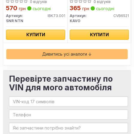
наружн.Bluebird,Praire,Prim
0 відгуків
0 відгуків
2.0
570
365
грн
сьогодні
грн
сьогодні
Артикул:
IBK73.001
Артикул:
CVB6521
SNR NTN
KAVO
КУПИТИ
КУПИТИ
Дивитись усі аналоги ↓
Перевірте запчастину по
VIN для мого автомобіля