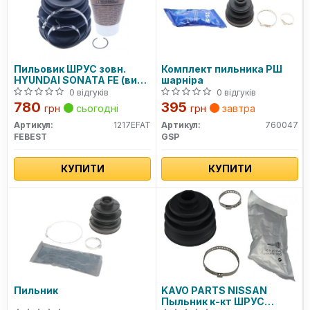
Пильовик ШРУС зовн.
Комплект пильника РШ
HYUNDAI SONATA FE (вир-
шарніра
во Febest)
0 відгуків
0 відгуків
780
395
грн
сьогодні
грн
завтра
Артикул:
1217EFAT
Артикул:
760047
FEBEST
GSP
КУПИТИ
КУПИТИ
Пильник
KAVO PARTS NISSAN
Пыльник к-кт ШРУС