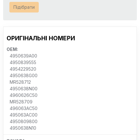
Підібрати
ОРИГІНАЛЬНІ НОМЕРИ
OEM:
4950639A00
4950839555
4954229520
4950638G00
MR528712
4950638N00
4960626C50
MR528709
496063AC50
495063AC00
4950809800
4950638N10