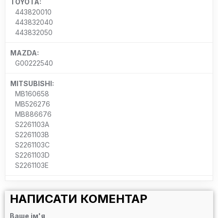
TOYOTA:
443820010
443832040
443832050
MAZDA:
G00222540
MITSUBISHI:
MB160658
MB526276
MB886676
S2261103A
S2261103B
S2261103C
S2261103D
S2261103E
НАПИСАТИ КОМЕНТАР
Ваше ім'я