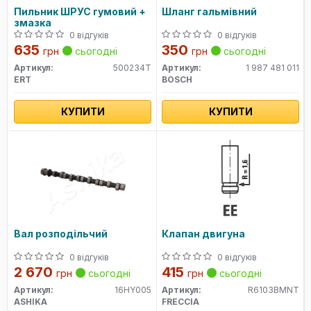
Пильник ШРУС гумовий +
Шланг гальмівний
змазка
0 відгуків
0 відгуків
635
350
грн
сьогодні
грн
сьогодні
Артикул:
500234T
Артикул:
1 987 481 011
ERT
BOSCH
КУПИТИ
КУПИТИ
Вал розподільчий
Клапан двигуна
0 відгуків
0 відгуків
2 670
415
грн
сьогодні
грн
сьогодні
Артикул:
16HY005
Артикул:
R6103BMNT
ASHIKA
FRECCIA