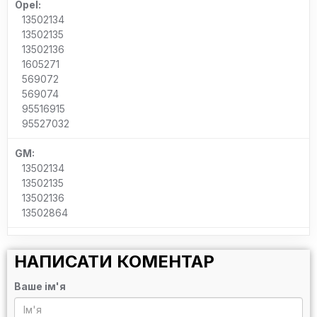
Opel:
13502134
13502135
13502136
1605271
569072
569074
95516915
95527032
GM:
13502134
13502135
13502136
13502864
НАПИСАТИ КОМЕНТАР
Ваше ім'я