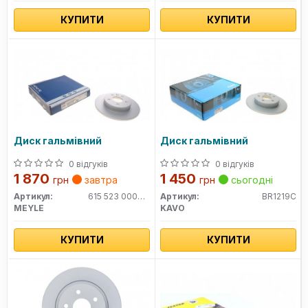
КУПИТИ
КУПИТИ
Диск гальмівний
Диск гальмівний
0 відгуків
0 відгуків
1 870
1 450
грн
завтра
грн
сьогодні
Артикул:
615 523 0009PD
Артикул:
BR1219C
MEYLE
KAVO
КУПИТИ
КУПИТИ