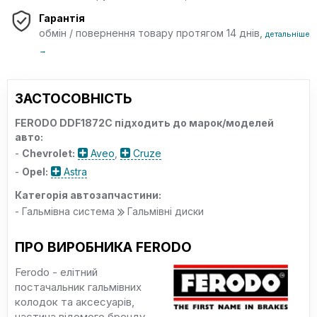
Гарантія
обмін / повернення товару протягом 14 днів,
детальніше
→
ЗАСТОСОВНІСТЬ
FERODO DDF1872C підходить до марок/моделей
авто:
-
Chevrolet:
Aveo
,
Cruze
-
Opel:
Astra
Категорія автозапчастини:
- Гальмівна система
Гальмівні диски
ПРО ВИРОБНИКА FERODO
Ferodo - елітний
постачальник гальмівних
колодок та аксесуарів,
частина відомого бренду