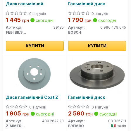
Диск гальмівний
Гальмівний диск
0 відгуків
0 відгуків
1 445
1 790
грн
сьогодні
грн
сьогодні
Артикул:
39185
Артикул:
0 986 479 645
FEBI BILSTEIN
BOSCH
КУПИТИ
КУПИТИ
Диск гальмівний Coat Z
Гальмівний диск
0 відгуків
0 відгуків
1 905
2 590
грн
сьогодні
грн
сьогодні
Артикул:
430.2622.20
Артикул:
08.B357.11
ZIMMERMANN
BREMBO
Італія