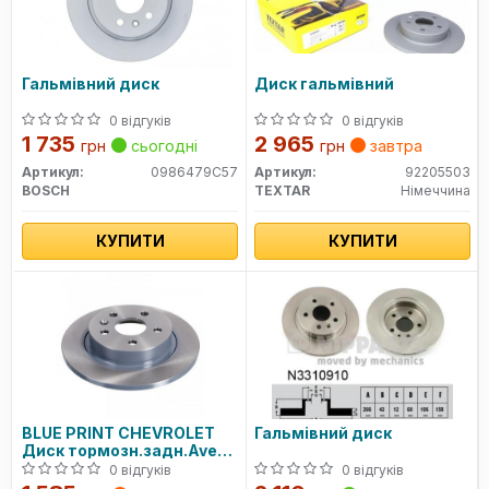
Гальмівний диск
Диск гальмівний
0 відгуків
0 відгуків
1 735
2 965
грн
сьогодні
грн
завтра
Артикул:
0986479C57
Артикул:
92205503
BOSCH
TEXTAR
Німеччина
КУПИТИ
КУПИТИ
BLUE PRINT CHEVROLET
Гальмівний диск
Диск тормозн.задн.Aveo
11-,Cruze 09-,Opel Astra J
0 відгуків
0 відгуків