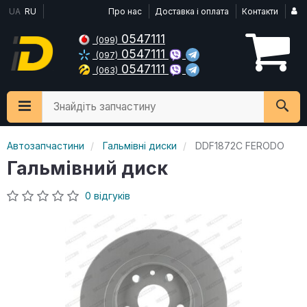
UA
RU
Про нас
Доставка і оплата
Контакти
0547111
(099)
0547111
(097)
0547111
(063)
Знайдіть запчастину
Автозапчастини
Гальмівні диски
DDF1872C FERODO
Гальмівний диск
0 відгуків