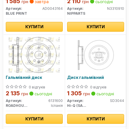
1 585
2 110
грн
завтра
грн
сьогодні
Артикул:
ADG043164
Артикул:
N3310910
BLUE PRINT
NIPPARTS
КУПИТИ
КУПИТИ
Гальмівний диск
Диск гальмівний
0 відгуків
0 відгуків
2 135
1 305
грн
сьогодні
грн
сьогодні
Артикул:
6131600
Артикул:
SD3044
ROADHOUSE
Іспанія
Hi-Q (SANGSIN)
КУПИТИ
КУПИТИ