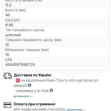
Висота упаковки [см]
11.2
Висота [мм]
45
Вага [кг]
9.85
Тип гальмівного диска
цілісний
Товщина гальмівного диску (мм)
12
Мінімальна товщина [мм]
10
EAN
4044197845774
Доставка по Україні
-
на відділення Нової Пошти або кур'єром до
дверей
- самовивіз у м. Київ
детальніше →
Оплата при отриманні
або іншим зручним способом,
детальніше →