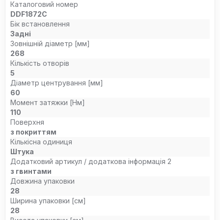
Каталоговий номер
DDF1872C
Бік встановлення
Задні
Зовнішній діаметр [мм]
268
Кількість отворів
5
Діаметр центрування [мм]
60
Момент затяжки [Нм]
110
Поверхня
з покриттям
Кількісна одиниця
Штука
Додатковий артикул / додаткова інформація 2
з гвинтами
Довжина упаковки
28
Ширина упаковки [см]
28