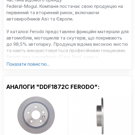
Federal-Mogul. Компанія постачає свою продукцію на
первинний та вторинний ринок, включаючи
автовиробників Азії та Європи.
У каталозі Ferodo представлені фрикційні матеріали для
автомобілів, мотоциклів та скутерів, що покривають
до 98,5% автопарку. Продукція відома високою якістю
та навіть використовується професійними гонщиками.
Ferodo має сертифікат Q1 від Ford, один із
найпрестижніших у світі.
Показати повністю...
Асортимент включає кілька серій: Premier – для
автоконвеєрів, DS Performance – для агресивної їзди,
АНАЛОГИ "DDF1872C FERODO":
Target та SL – бюджетні та довговічні деталі, а Ferodo
Racing – для міської експлуатації.
Сайт: ferodo.com.ua