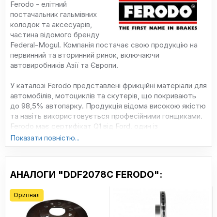
Ferodo - елітний
постачальник гальмівних
колодок та аксесуарів,
частина відомого бренду
Federal-Mogul. Компанія постачає свою продукцію на
первинний та вторинний ринок, включаючи
автовиробників Азії та Європи.
У каталозі Ferodo представлені фрикційні матеріали для
автомобілів, мотоциклів та скутерів, що покривають
до 98,5% автопарку. Продукція відома високою якістю
та навіть використовується професійними гонщиками.
Ferodo має сертифікат Q1 від Ford, один із
найпрестижніших у світі.
Показати повністю...
Асортимент включає кілька серій: Premier – для
автоконвеєрів, DS Performance – для агресивної їзди,
АНАЛОГИ "DDF2078C FERODO":
Target та SL – бюджетні та довговічні деталі, а Ferodo
Racing – для міської експлуатації.
Оригінал
Сайт: ferodo.com.ua