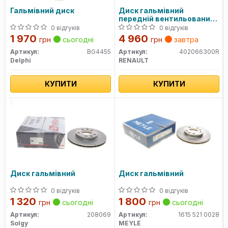
Гальмівний диск
Диск гальмівний
передній вентильований
d269 mm Renault Duster
0 відгуків
0 відгуків
2010- (402066300R)
1 970
4 960
грн
сьогодні
грн
завтра
Renault
Артикул:
BG4455
Артикул:
402066300R
Delphi
RENAULT
КУПИТИ
КУПИТИ
Диск гальмівний
Диск гальмівний
0 відгуків
0 відгуків
1 320
1 800
грн
сьогодні
грн
сьогодні
Артикул:
208069
Артикул:
1615 521 0028
Solgy
MEYLE