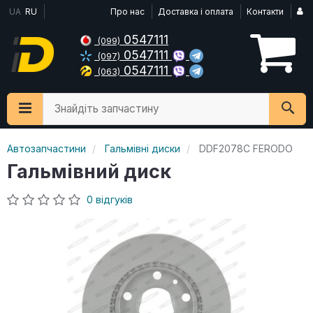
UA
RU
Про нас
Доставка і оплата
Контакти
0547111
(099)
0547111
(097)
0547111
(063)
Знайдіть запчастину
Автозапчастини
Гальмівні диски
DDF2078C FERODO
Гальмівний диск
0 відгуків