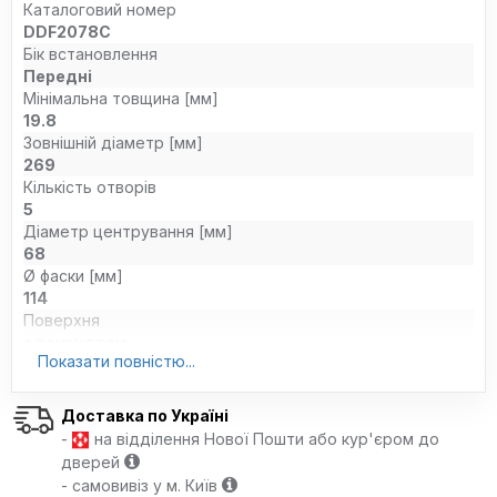
Каталоговий номер
DDF2078C
Бік встановлення
Передні
Мінімальна товщина [мм]
19.8
Зовнішній діаметр [мм]
269
Кількість отворів
5
Діаметр центрування [мм]
68
Ø фаски [мм]
114
Поверхня
з покриттям
Показати повністю...
Тип контейнера
Коробка
Кількісна одиниця
Доставка по Україні
комплект
-
на відділення Нової Пошти або кур'єром до
Додатковий артикул / додаткова інформація 2
дверей
з гвинтами
- самовивіз у м. Київ