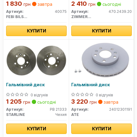
1 830
2 410
грн
завтра
грн
сьогодні
Артикул:
40075
Артикул:
470.2439.20
FEBI BILSTEIN
ZIMMERMANN
КУПИТИ
КУПИТИ
Гальмівний диск
Гальмівний диск
0 відгуків
0 відгуків
1 205
3 220
грн
сьогодні
грн
завтра
Артикул:
PB 21333
Артикул:
24012301191
STARLINE
Чехия
ATE
КУПИТИ
КУПИТИ