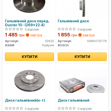
Гальмівний диск перед.
Гальмівний диск
Duster 10- (269x22.4)
0 відгуків
0 відгуків
1 485
1 855
грн
завтра
грн
завтра
Артикул:
30625
Артикул:
0986479779
ASAM
Румунія
BOSCH
КУПИТИ
КУПИТИ
Диск гальмівний(к-т)
Диск гальмівний
0 відгуків
0 відгуків