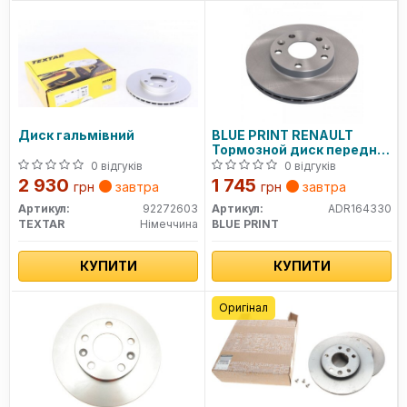
Диск гальмівний
BLUE PRINT RENAULT
Тормозной диск передн.
Duster 1.5dci (-abs)
0 відгуків
0 відгуків
2 930
1 745
грн
завтра
грн
завтра
Артикул:
92272603
Артикул:
ADR164330
TEXTAR
Німеччина
BLUE PRINT
КУПИТИ
КУПИТИ
Оригінал