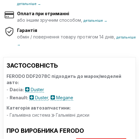
Довжина упаковки
детальніше →
28
Ширина упаковки [см]
Оплата при отриманні
28
або іншим зручним способом,
детальніше →
Висота упаковки [см]
Гарантія
9
обмін / повернення товару протягом 14 днів,
Перевірочне значення
детальніше
R90 homologated
→
Висота [мм]
44.1
Вага [кг]
ЗАСТОСОВНІСТЬ
11.9
Тип гальмівного диска
FERODO DDF2078C підходить до марок/моделей
вентильований
авто:
Товщина гальмівного диску (мм)
-
Dacia:
Duster
22.4
-
Renault:
Duster
,
Megane
EAN
4044197846566
Категорія автозапчастини:
- Гальмівна система
Гальмівні диски
ПРО ВИРОБНИКА FERODO