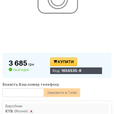
3 685
КУПИТИ
грн
сьогодні
Код:
1656535-8
Вкажіть Ваш номер телефону
Замовити в 1 клік
Виробник
KYB
(Японія)