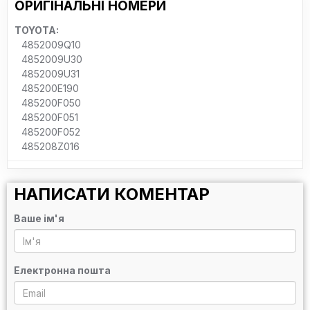
ОРИГІНАЛЬНІ НОМЕРИ
TOYOTA:
4852009Q10
4852009U30
4852009U31
485200E190
485200F050
485200F051
485200F052
485208Z016
НАПИСАТИ КОМЕНТАР
Ваше ім'я
Електронна пошта