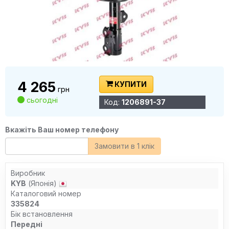
4 265
КУПИТИ
грн
сьогодні
Код:
1206891-37
Вкажіть Ваш номер телефону
Замовити в 1 клік
Виробник
KYB
(Японія)
Каталоговий номер
335824
Бік встановлення
Передні