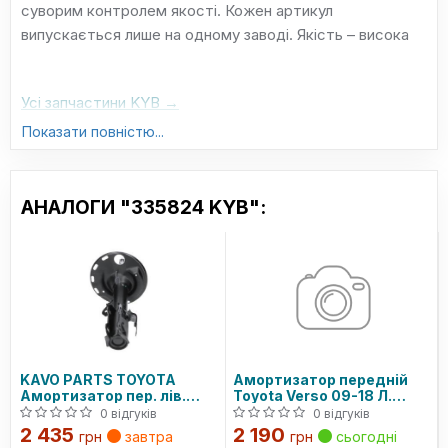
суворим контролем якості. Кожен артикул
випускається лише на одному заводі. Якість – висока
Усі запчастини KYB →
Показати повністю...
АНАЛОГИ "335824 KYB":
KAVO PARTS TOYOTA
Амортизатор передній
Амортизатор пер. лів.
Toyota Verso 09-18 Л.
Verso 1,6D-2,2D 09-
(газ.)
0 відгуків
0 відгуків
2 435
2 190
грн
завтра
грн
сьогодні