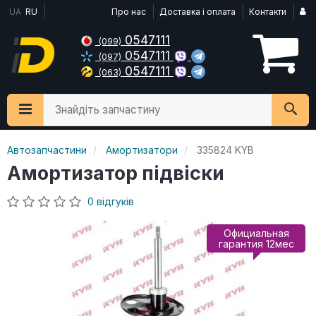
UA
RU
Про нас
Доставка і оплата
Контакти
0547111
(099)
0547111
(097)
0547111
(063)
Знайдіть запчастину
Автозапчастини
Амортизатори
335824 KYB
Амортизатор підвіски
0 відгуків
Официальная
гарантия 12мес