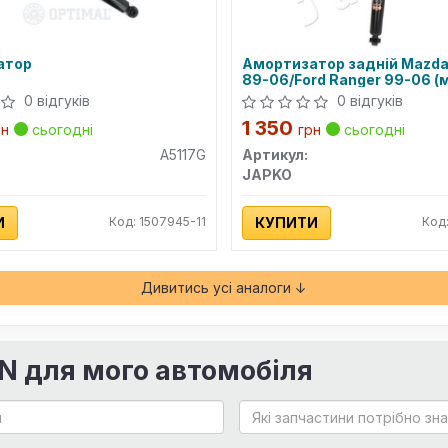
атор
Амортизатор задній Mazda
89-06/Ford Ranger 99-06 (м
0 відгуків
0 відгуків
1 350
рн
сьогодні
грн
сьогодні
A5117G
Артикул:
JAPKO
И
Код: 1507945-11
КУПИТИ
Код
Дивитись усі аналоги ↓
IN для мого автомобіля