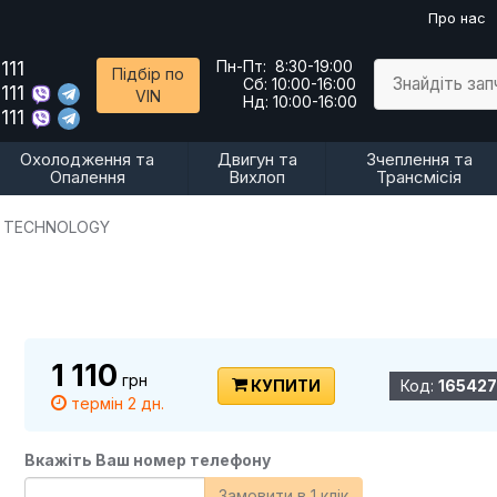
Про нас
111
Пн-Пт:
8:30-19:00
Підбір по
Знайдіть за
Сб:
10:00-16:00
111
VIN
Нд:
10:00-16:00
111
Охолодження та
Двигун та
Зчеплення та
Опалення
Вихлоп
Трансмісія
 TECHNOLOGY
1 110
грн
КУПИТИ
Код:
165427
термін 2 дн.
Вкажіть Ваш номер телефону
Замовити в 1 клік