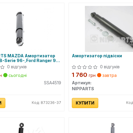
RTS MAZDA Амортизатор
Амортизатор підвіски
B-Serie 96-,Ford Ranger 98-
0 відгуків
0 відгуків
1 760
н
сьогодні
грн
завтра
SSA4519
Артикул:
NIPPARTS
И
Код: 873236-37
КУПИТИ
Код