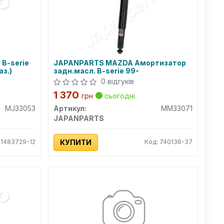
 B-serie
JAPANPARTS MAZDA Амортизатор
аз.)
задн.масл. B-serie 99-
0 відгуків
1 370
грн
сьогодні
MJ33053
Артикул:
MM33071
JAPANPARTS
 1483729-12
КУПИТИ
Код: 740136-37