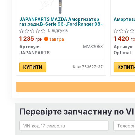
JAPANPARTS MAZDA Амортизатор
Амортиз
газ.задн.B-Serie 96-,Ford Ranger 98-
0 відгуків
1 235
1 420
грн
завтра
г
Артикул:
MM33053
Артикул:
JAPANPARTS
Optimal
КУПИТИ
Код: 763627-37
КУПИТ
Перевірте запчастину по V