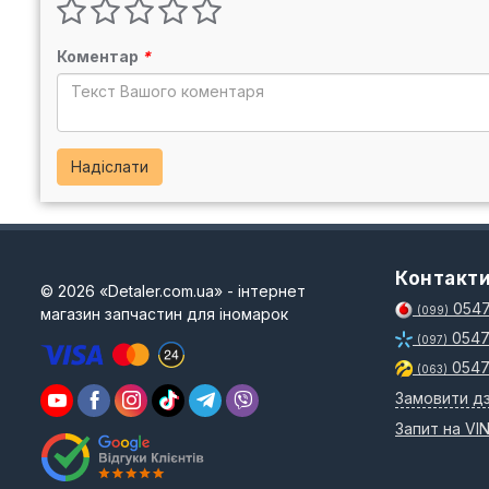
Коментар
*
Надіслати
Контакт
© 2026 «Detaler.com.ua» - інтернет
0547
магазин запчастин для іномарок
(099)
0547
(097)
0547
(063)
Замовити дз
Запит на VI