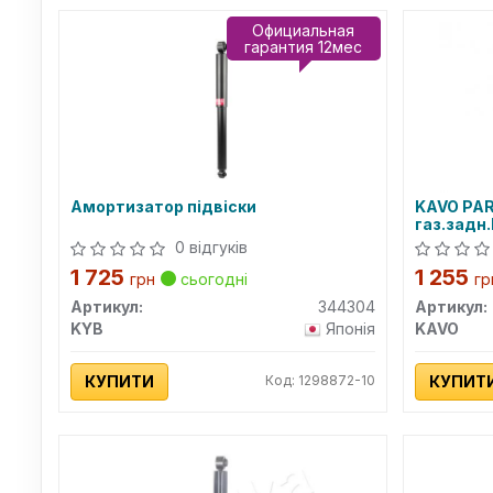
Официальная
гарантия 12мес
Амортизатор підвіски
KAVO PA
газ.задн.
(344304)
0 відгуків
1 725
1 255
грн
сьогодні
гр
Артикул:
344304
Артикул:
KYB
Японія
KAVO
КУПИТИ
Код: 1298872-10
КУПИТ