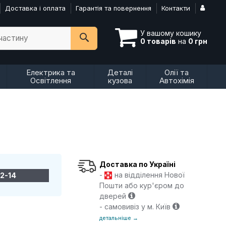
Доставка і оплата
Гарантія та повернення
Контакти
У вашому кошику
пчастину
0 товарів
на
0 грн
Електрика та
Деталі
Олії та
Освітлення
кузова
Автохімія
Доставка по Україні
-
на відділення Нової
2-14
Пошти або кур'єром до
дверей
- самовивіз у м. Київ
детальніше →