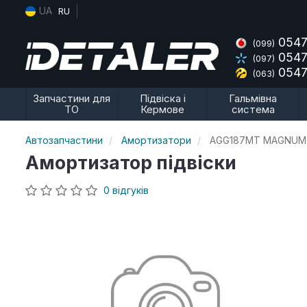
UA
RU
0547
(099)
0547
(097)
0547
(063)
Запчастини для
Підвіска і
Гальмівна
ТО
Кермове
система
Автозапчастини
Амортизатори
AGG187MT MAGNUM
Амортизатор підвіски
0 відгуків