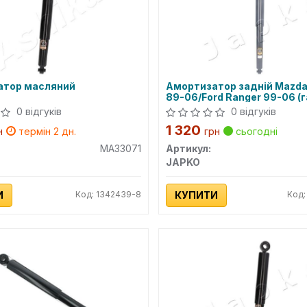
атор масляний
Амортизатор задній Mazda
89-06/Ford Ranger 99-06 (г
0 відгуків
0 відгуків
1 320
н
термін 2 дн.
грн
сьогодні
MA33071
Артикул:
JAPKO
И
Код: 1342439-8
КУПИТИ
Код: