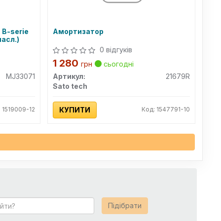
 B-serie
Амортизатор
асл.)
0 відгуків
1 280
грн
сьогодні
MJ33071
Артикул:
21679R
Sato tech
: 1519009-12
КУПИТИ
Код: 1547791-10
Підібрати