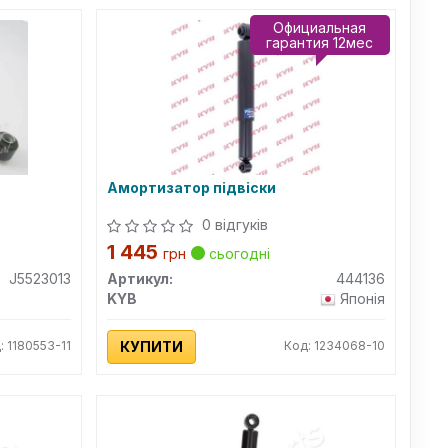
Официальная
гарантия 12мес
Амортизатор підвіски
0 відгуків
1 445
грн
сьогодні
J5523013
Артикул:
444136
KYB
Японія
: 1180553-11
КУПИТИ
Код: 1234068-10