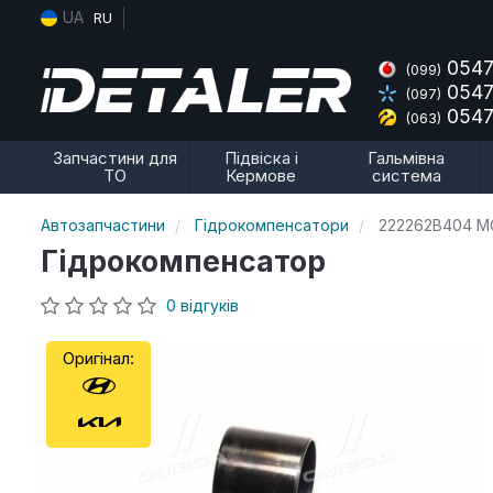
UA
RU
0547
(099)
0547
(097)
0547
(063)
Запчастини для
Підвіска і
Гальмівна
ТО
Кермове
система
Автозапчастини
Гідрокомпенсатори
222262B404 M
Гідрокомпенсатор
0 відгуків
Оригінал: