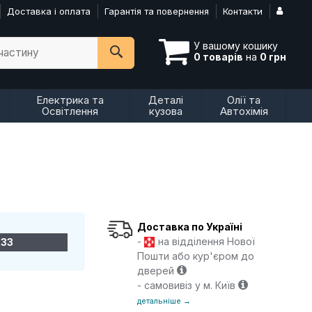
Доставка і оплата
Гарантія та повернення
Контакти
У вашому кошику
пчастину
0 товарів
на
0 грн
Електрика та
Деталі
Олії та
Освітлення
кузова
Автохімія
Доставка по Україні
-
на відділення Нової
-33
Пошти або кур'єром до
дверей
- самовивіз у м. Київ
детальніше →