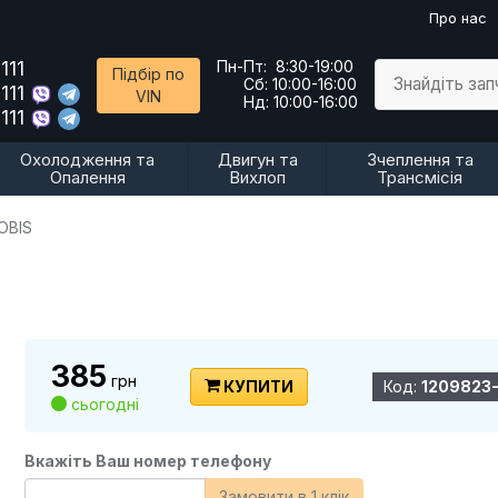
Про нас
111
Пн-Пт:
8:30-19:00
Підбір по
Знайдіть за
Сб:
10:00-16:00
111
VIN
Нд:
10:00-16:00
111
Охолодження та
Двигун та
Зчеплення та
Опалення
Вихлоп
Трансмісія
OBIS
385
грн
КУПИТИ
Код:
1209823
сьогодні
Вкажіть Ваш номер телефону
Замовити в 1 клік