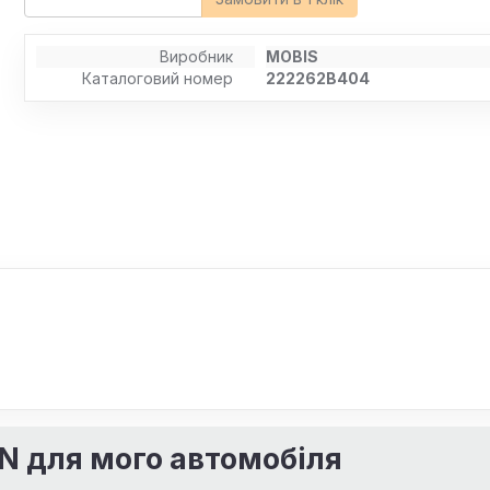
Виробник
MOBIS
Каталоговий номер
222262B404
IN для мого автомобіля