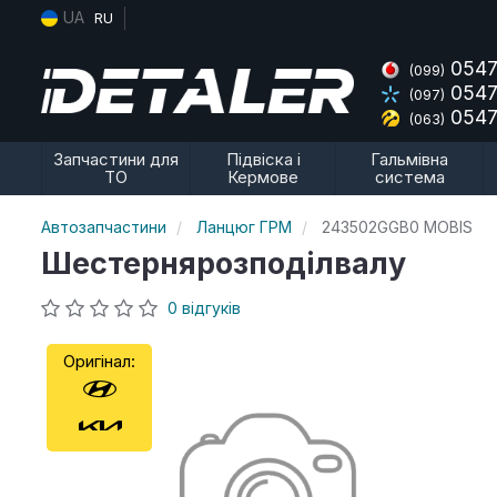
UA
RU
0547
(099)
0547
(097)
0547
(063)
Запчастини для
Підвіска і
Гальмівна
ТО
Кермове
система
Автозапчастини
Ланцюг ГРМ
243502GGB0 MOBIS
Шестернярозподілвалу
0 відгуків
Оригінал: