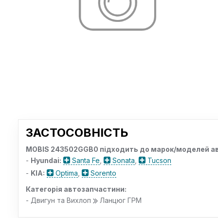
ЗАСТОСОВНІСТЬ
MOBIS 243502GGB0 підходить до марок/моделей ав
-
Hyundai:
Santa Fe
,
Sonata
,
Tucson
-
KIA:
Optima
,
Sorento
Категорія автозапчастини:
- Двигун та Вихлоп
Ланцюг ГРМ