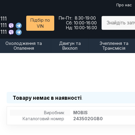
Про нас
111
Пн-Пт:
8:30-19:00
Підбір по
Знайдіть за
Сб:
10:00-16:00
111
VIN
Нд:
10:00-16:00
111
Охолодження та
Двигун та
Зчеплення та
Опалення
Вихлоп
Трансмісія
Товару немає в наявності
.
Виробник
MOBIS
Каталоговий номер
243502GGB0