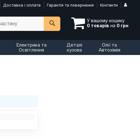
Доставка і оплата
Гарантія та повернення
Контакти
У вашому кошику
пчастину
0 товарів
на
0 грн
Електрика та
Деталі
Олії та
Освітлення
кузова
Автохімія