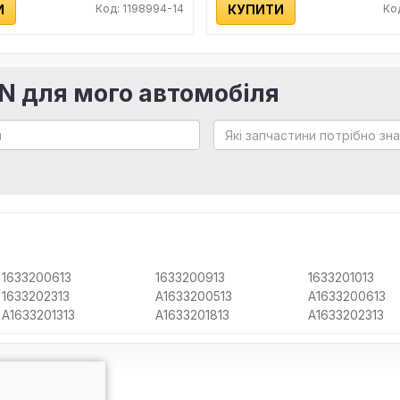
И
Код: 1198994-14
КУПИТИ
Ко
IN для мого автомобіля
1633200613
1633200913
1633201013
1633202313
A1633200513
A1633200613
A1633201313
A1633201813
A1633202313