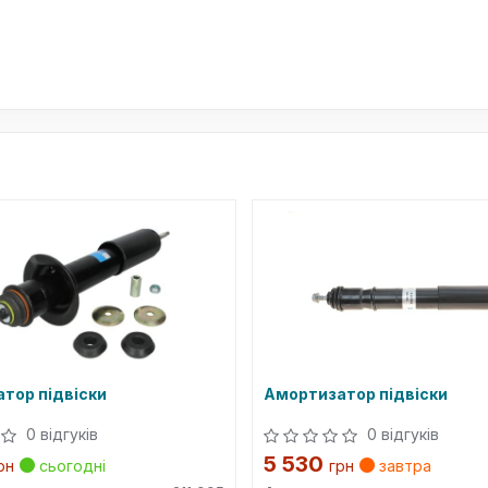
тор підвіски
Амортизатор підвіски
0 відгуків
0 відгуків
5 530
рн
сьогодні
грн
завтра