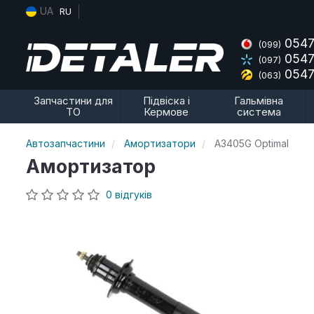
UA
RU
0547
(099)
0547
(097)
0547
(063)
Запчастини для
Підвіска і
Гальмівна
ТО
Кермове
система
Автозапчастини
Амортизатори
A3405G Optimal
Амортизатор
0 відгуків