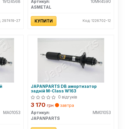
19124568
Артикул:
10MR4590
ASMETAL
: 297419-27
КУПИТИ
Код: 1226702-12
й
JAPANPARTS DB амортизатор
задній M-Class W163
0 відгуків
3 170
грн
завтра
MA01053
Артикул:
MM01053
JAPANPARTS