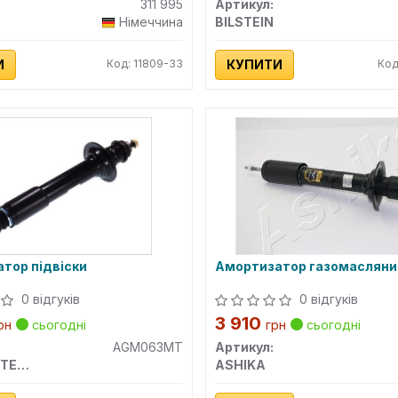
311 995
Артикул:
Німеччина
BILSTEIN
И
Код: 11809-33
КУПИТИ
Код
тор підвіски
Амортизатор газомасляни
0 відгуків
0 відгуків
3 910
рн
сьогодні
грн
сьогодні
AGM063MT
Артикул:
MAGNUM TECHNOLOGY
ASHIKA