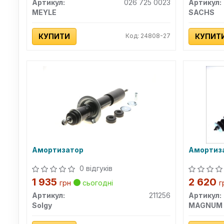
Артикул:
026 725 0023
Артикул:
MEYLE
SACHS
КУПИТИ
Код: 24808-27
КУПИТ
Амортизатор
Амортиза
0 відгуків
1 935
2 620
грн
сьогодні
г
Артикул:
211256
Артикул:
Solgy