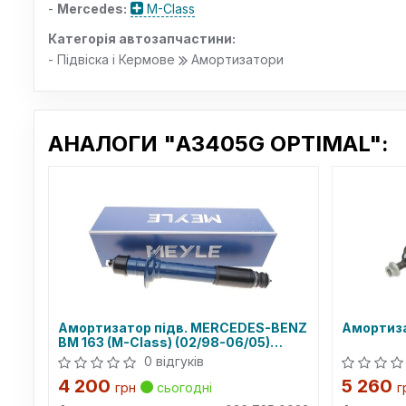
-
Mercedes:
M-Class
Категорія автозапчастини:
- Підвіска і Кермове
Амортизатори
АНАЛОГИ "A3405G OPTIMAL":
Амортизатор підв. MERCEDES-BENZ
Амортиза
BM 163 (M-Class) (02/98-06/05)
задн. (вир-во Meyle)
0 відгуків
4 200
5 260
грн
сьогодні
г