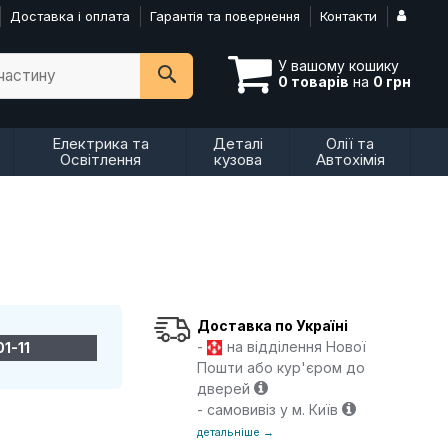
Доставка і оплата
Гарантія та повернення
Контакти
У вашому кошику
пчастину
0 товарів
на
0 грн
Електрика та
Деталі
Олії та
Освітлення
кузова
Автохімія
Доставка по Україні
-
на відділення Нової
01-11
Пошти або кур'єром до
дверей
- самовивіз у м. Київ
детальніше →