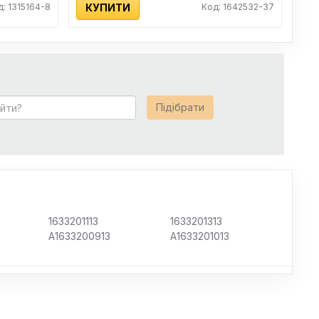
д: 1315164-8
КУПИТИ
Код: 1642532-37
Підібрати
1633201113
1633201313
A1633200913
A1633201013