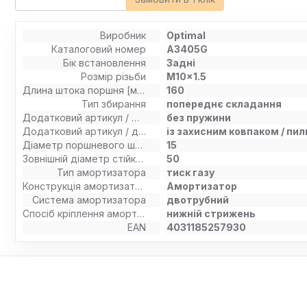
Виробник
Optimal
Каталоговий номер
A3405G
Бік встановлення
Задні
Розмір різьби
M10x1.5
Длина штока поршня [мм]
160
Тип збирання
попереднє складання
Додатковий артикул / Додаткова інформація
без пружини
Додатковий артикул / додаткова інформація 2
із захисним ковпаком / пи
Діаметр поршневого штока [мм]
15
Зовнішній діаметр стійки амортизатора [мм]
50
Тип амортизатора
тиск газу
Конструкція амортизатора
Амортизатор
Система амортизатора
двотрубний
Спосіб кріплення амортизатора
нижній стрижень
EAN
4031185257930