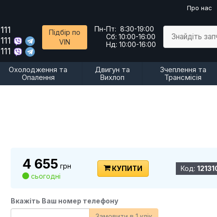
Про нас
111
Пн-Пт:
8:30-19:00
Підбір по
Знайдіть за
Сб:
10:00-16:00
111
VIN
Нд:
10:00-16:00
111
Охолодження та
Двигун та
Зчеплення та
Опалення
Вихлоп
Трансмісія
4 655
грн
КУПИТИ
Код:
12131
сьогодні
Вкажіть Ваш номер телефону
Замовити в 1 клік