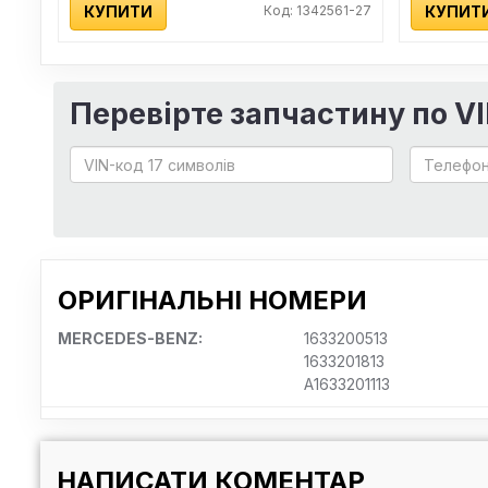
КУПИТИ
Код: 1342561-27
КУПИТ
Перевірте запчастину по V
ОРИГІНАЛЬНІ НОМЕРИ
MERCEDES-BENZ:
1633200513
1633201813
A1633201113
НАПИСАТИ КОМЕНТАР