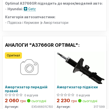
Optimal A3766GR підходить до марок/моделей авто:
-
Hyundai:
Getz
Категорія автозапчастини:
- Підвіска і Кермове
Амортизатори
АНАЛОГИ "A3766GR OPTIMAL":
Оригінал
Амортизатор передній
Амортизатор підвіски
правий
0 відгуків
0 відгуків
2 060
2 230
грн
сьогодні
грн
сьогодні
Артикул:
EX546601C150
Артикул:
317 599