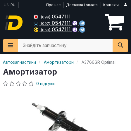
UA
RU
Про нас
Доставка і оплата
Контакти
0547111
(099)
0547111
(097)
0547111
(063)
Знайдіть запчастину
Автозапчастини
Амортизатори
A3766GR Optimal
Амортизатор
0 відгуків