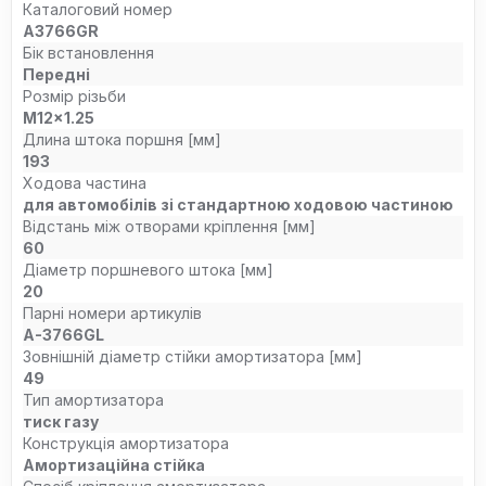
Каталоговий номер
A3766GR
Бік встановлення
Передні
Розмір різьби
M12x1.25
Длина штока поршня [мм]
193
Ходова частина
для автомобілів зі стандартною ходовою частиною
Відстань між отворами кріплення [мм]
60
Діаметр поршневого штока [мм]
20
Парні номери артикулів
A-3766GL
Зовнішній діаметр стійки амортизатора [мм]
49
Тип амортизатора
тиск газу
Конструкція амортизатора
Амортизаційна стійка