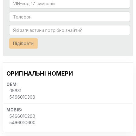
Підібрати
ОРИГІНАЛЬНІ НОМЕРИ
OEM:
05631
546601C300
MOBIS:
546601C200
546601C600