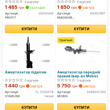
0 відгуків
0 відгуків
1 485
1 850
грн
сьогодні
грн
завтра
Артикул:
20040445
Артикул:
AG0531MT
PROFIT
MAGNUM TECHNOLOGY
КУПИТИ
КУПИТИ
Оригінал
Амортизатор підвіски
Амортизатор передній
правий (вир-во Mobis)
0 відгуків
0 відгуків
1 440
5 750
грн
завтра
грн
завтра
Артикул:
TL C000578
Артикул:
546601C300
STARLINE
Чехия
MOBIS
КУПИТИ
КУПИТИ