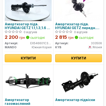
Амортизатор підв.
Амортизатор підв.
HYUNDAI GETZ 1.1,1.3,1.6 02
HYUNDAI GETZ передн.
- передн. прав. (вир-во
прав. Excel-G (вир-во
0 відгуків
0 відгуків
Mando)
Kayaba)
2 200
2 815
грн
сьогодні
грн
сьогодні
Артикул:
EX546601C300
Артикул:
333506
MANDO
Южная Корея
KYB
Японія
КУПИТИ
КУПИТИ
Амортизатор
Амортизатор підвіски
газомасляний