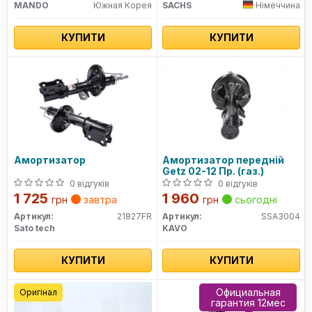
MANDO
Южная Корея
SACHS
Німеччина
КУПИТИ
КУПИТИ
Амортизатор
Амортизатор передній
Getz 02-12 Пр. (газ.)
0 відгуків
0 відгуків
1 725
1 960
грн
завтра
грн
сьогодні
Артикул:
21827FR
Артикул:
SSA3004
Sato tech
KAVO
КУПИТИ
КУПИТИ
Официальная
Оригінал
гарантия 12мес