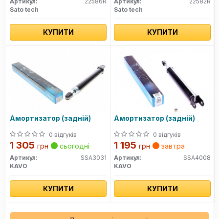
Артикул:
22586R
Артикул:
22582R
Sato tech
Sato tech
КУПИТИ
КУПИТИ
Амортизатор (задній)
Амортизатор (задній)
0 відгуків
0 відгуків
1 305
1 195
грн
сьогодні
грн
завтра
Артикул:
SSA3031
Артикул:
SSA4008
KAVO
KAVO
КУПИТИ
КУПИТИ