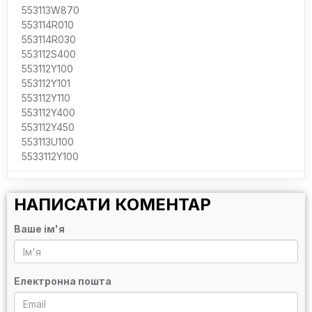
553113W870
553114R010
553114R030
553112S400
553112Y100
553112Y101
553112Y110
553112Y400
553112Y450
553113U100
5533112Y100
НАПИСАТИ КОМЕНТАР
Ваше ім'я
Електронна пошта