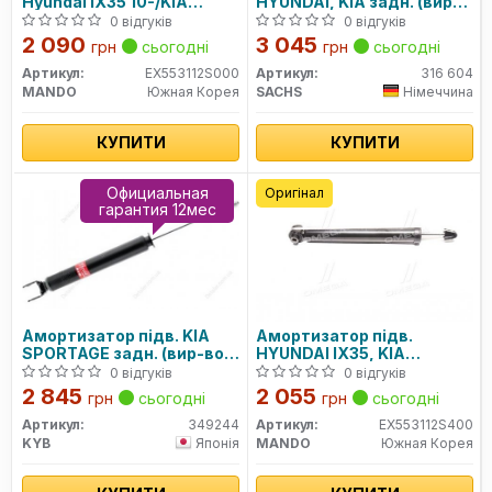
Hyundai IX35 10-/KIA
HYUNDAI, KIA задн. (вир-
Sportage 10- задн. (вир-во
во SACHS)
0 відгуків
0 відгуків
Mando)
2 090
3 045
грн
сьогодні
грн
сьогодні
Артикул:
EX553112S000
Артикул:
316 604
MANDO
Южная Корея
SACHS
Німеччина
КУПИТИ
КУПИТИ
Официальная
Оригінал
гарантия 12мес
Амортизатор підв. KIA
Амортизатор підв.
SPORTAGE задн. (вир-во
HYUNDAI IX35, KIA
Kayaba)
SPORTAGE 10- задн. (вир-
0 відгуків
0 відгуків
во Mando)
2 845
2 055
грн
сьогодні
грн
сьогодні
Артикул:
349244
Артикул:
EX553112S400
KYB
Японія
MANDO
Южная Корея