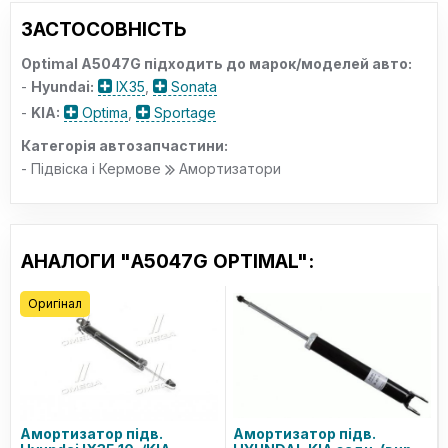
ЗАСТОСОВНІСТЬ
Optimal A5047G підходить до марок/моделей авто:
-
Hyundai:
IX35
,
Sonata
-
KIA:
Optima
,
Sportage
Категорія автозапчастини:
- Підвіска і Кермове
Амортизатори
АНАЛОГИ "A5047G OPTIMAL":
Оригінал
Амортизатор підв.
Амортизатор підв.