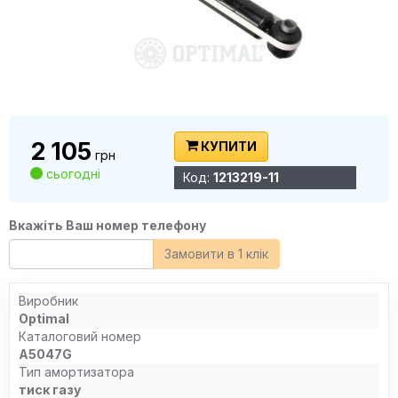
2 105
КУПИТИ
грн
сьогодні
Код:
1213219-11
Вкажіть Ваш номер телефону
Замовити в 1 клік
Виробник
Optimal
Каталоговий номер
A5047G
Тип амортизатора
тиск газу