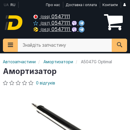
UA
RU
Про нас
Доставка і оплата
Контакти
0547111
(099)
0547111
(097)
0547111
(063)
Знайдіть запчастину
Автозапчастини
Амортизатори
A5047G Optimal
Амортизатор
0 відгуків