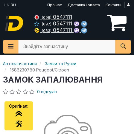
UA
RU
Про нас
Доставка і оплата
Контакти
0547111
(099)
0547111
(097)
0547111
(063)
Знайдіть запчастину
Автозапчастини
Замки та Ручки
1686230780 Peugeot/Citroen
ЗАМОК ЗАПАЛЮВАННЯ
0 відгуків
Оригінал: