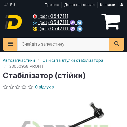
UA
RU
Про нас
Доставка і оплата
Контакти
0547111
(099)
0547111
(097)
0547111
(063)
Знайдіть запчастину
Автозапчастини
Стійки та втулки стабілізатора
23050958 PROFIT
Стабілізатор (стійки)
0 відгуків