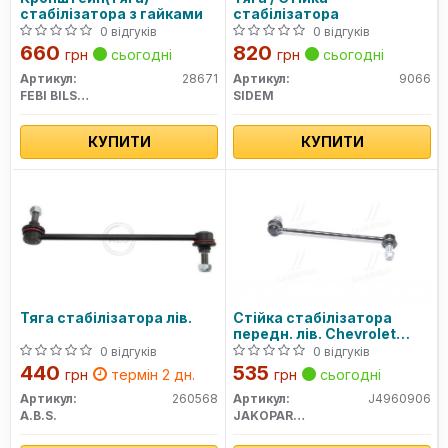
стабілізатора з гайками
стабілізатора
0 відгуків
0 відгуків
660
820
грн
сьогодні
грн
сьогодні
Артикул:
28671
Артикул:
9066
FEBI BILSTEIN
SIDEM
КУПИТИ
КУПИТИ
Тяга стабілізатора лів.
Стійка стабілізатора
передн. лів. Chevrolet
Captiva (вир-во Jakoparts)
0 відгуків
0 відгуків
440
535
грн
термін 2 дн.
грн
сьогодні
Артикул:
260568
Артикул:
J4960906
A.B.S.
JAKOPARTS