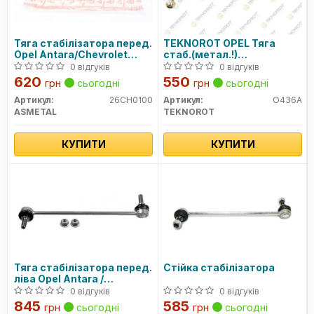
Тяга cтабілізатора перед.
TEKNOROT OPEL Тяга
Opel Antara/Chevrolet
стаб.(метал.!)
Captiva 06- Л.
передн.лев.Mokka,Chevrolet
0 відгуків
0 відгуків
620
550
грн
сьогодні
грн
сьогодні
Артикул:
26CH0100
Артикул:
O436A
ASMETAL
TEKNOROT
КУПИТИ
КУПИТИ
Тяга стабілізатора перед.
Стійка стабілізатора
ліва Opel Antara /
Chevrolet Captiva 06-
0 відгуків
0 відгуків
845
585
грн
сьогодні
грн
сьогодні