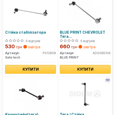
Стійка стабілізатора
BLUE PRINT CHEVROLET
Тяга
стаб.передн.лев.Opel
0 відгуків
0 відгуків
Antara,Chevrolet
530
660
грн
завтра
грн
завтра
Артикул:
PS12808
Артикул:
ADG085106
Sato tech
BLUE PRINT
КУПИТИ
КУПИТИ
Кронштейн(тяга)
Тяга / Стійка