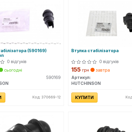
абілізатора (590169)
Втулка стабілізатора
on
0 відгуків
0 відгуків
155
сьогодні
грн
завтра
590169
Артикул:
SON
HUTCHINSON
И
Код: 370669-12
КУПИТИ
Код