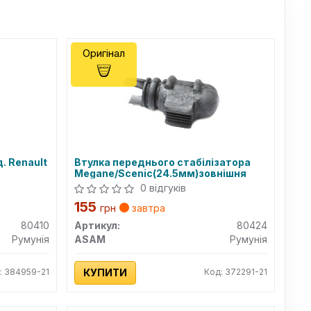
Оригінал
. Renault
Втулка переднього стабілізатора
Megane/Scenic(24.5мм)зовнішня
0 відгуків
155
грн
завтра
80410
Артикул:
80424
Румунія
ASAM
Румунія
: 384959-21
КУПИТИ
Код: 372291-21