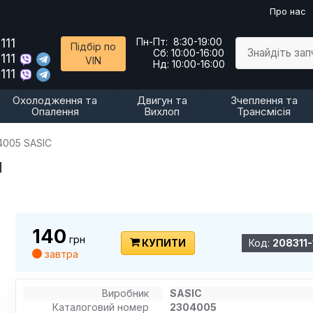
Про нас
111
Пн-Пт:
8:30-19:00
Підбір по
Знайдіть за
Сб:
10:00-16:00
111
VIN
Нд:
10:00-16:00
111
Охолодження та
Двигун та
Зчеплення та
Опалення
Вихлоп
Трансмісія
4005 SASIC
и
140
грн
КУПИТИ
Код:
208311-
завтра
Виробник
SASIC
Каталоговий номер
2304005