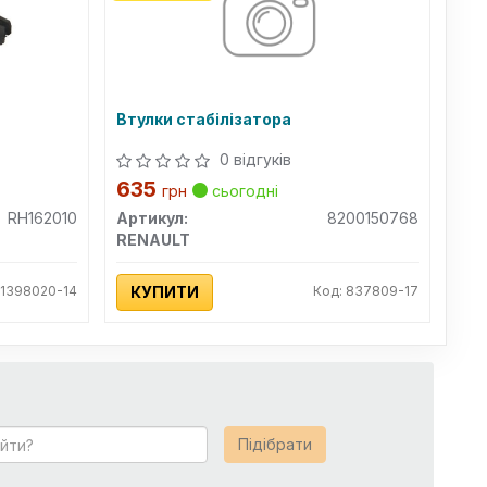
Втулки стабілізатора
0 відгуків
635
грн
сьогодні
RH162010
Артикул:
8200150768
RENAULT
 1398020-14
КУПИТИ
Код: 837809-17
Підібрати