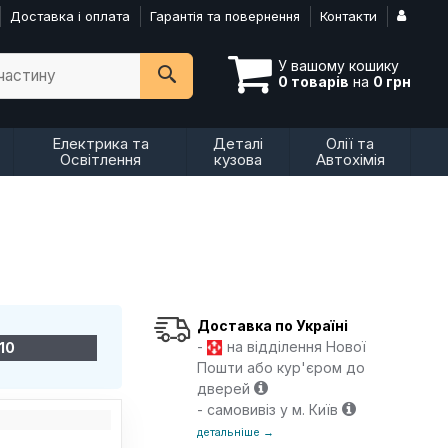
Доставка і оплата
Гарантія та повернення
Контакти
У вашому кошику
пчастину
0 товарів
на
0 грн
Електрика та
Деталі
Олії та
Освітлення
кузова
Автохімія
Доставка по Україні
-
на відділення Нової
10
Пошти або кур'єром до
дверей
- самовивіз у м. Київ
детальніше →