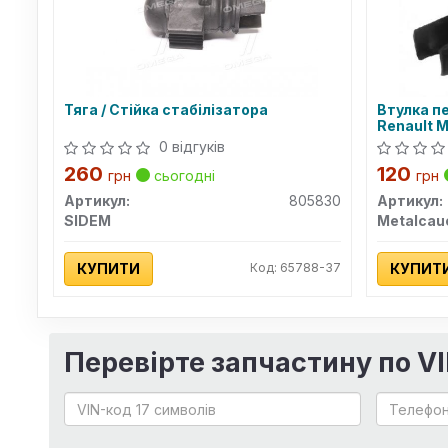
Тяга / Стійка стабілізатора
Втулка п
Renault 
0 відгуків
260
120
грн
сьогодні
грн
Артикул:
805830
Артикул:
SIDEM
Metalcau
КУПИТИ
Код: 65788-37
КУПИТ
Перевірте запчастину по V