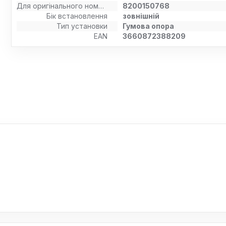
Для оригінального номера
8200150768
Бік встановлення
зовнішній
Тип установки
Гумова опора
EAN
3660872388209