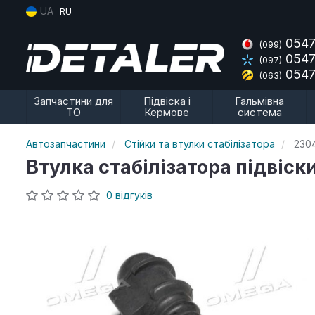
UA
RU
0547
(099)
0547
(097)
0547
(063)
Запчастини для
Підвіска і
Гальмівна
ТО
Кермове
система
Автозапчастини
Стійки та втулки стабілізатора
230
Втулка стабілізатора підвіск
0 відгуків