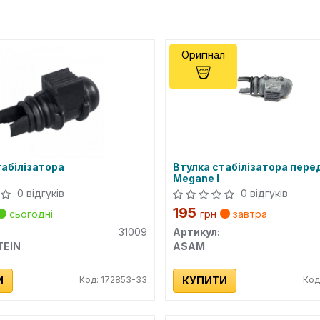
Оригінал
табілізатора
Втулка стабілізатора перед
Megane I
0 відгуків
0 відгуків
195
сьогодні
грн
завтра
31009
Артикул:
TEIN
ASAM
И
Код: 172853-33
КУПИТИ
Код