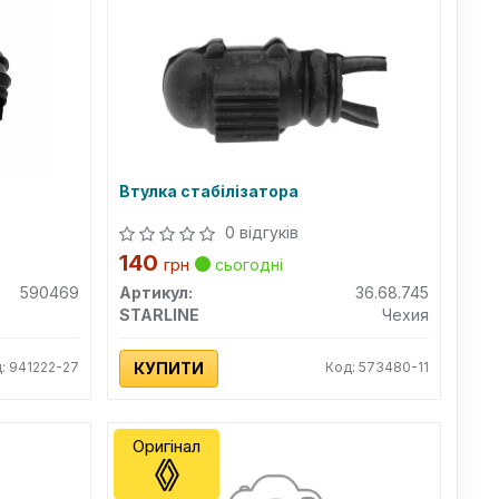
Втулка стабілізатора
0 відгуків
140
грн
сьогодні
590469
Артикул:
36.68.745
STARLINE
Чехия
: 941222-27
КУПИТИ
Код: 573480-11
Оригінал