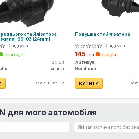
ереднього стабілізатора
Подушка стабілізатора
Megane I 99-03 (24mm)
0 відгуків
0 відгуків
145
сьогодні
грн
завтра
04103
Артикул:
cho
Іспанія
Reinhoch
И
Код: 937922-12
КУПИТИ
Код:
IN для мого автомобіля