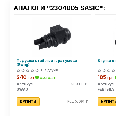
АНАЛОГИ "2304005 SASIC":
Подушка стабілізатора гумова
Втулка с
(Swag)
0 відгуків
240
185
грн
сьогодні
грн
Артикул:
60931009
Артикул:
SWAG
FEBI BILS
КУПИТИ
Код: 55091-11
КУПИТ