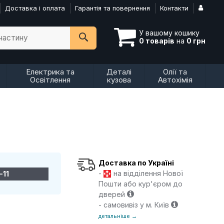
Доставка і оплата
Гарантія та повернення
Контакти
У вашому кошику
пчастину
0 товарів
на
0 грн
Електрика та
Деталі
Олії та
Освітлення
кузова
Автохімія
Доставка по Україні
-
на відділення Нової
-11
Пошти або кур'єром до
дверей
- самовивіз у м. Київ
детальніше →