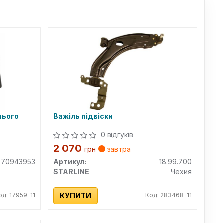
нього
Важіль підвіски
0 відгуків
2 070
грн
завтра
70943953
Артикул:
18.99.700
STARLINE
Чехия
од: 17959-11
КУПИТИ
Код: 283468-11