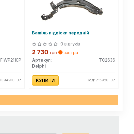
Важіль підвіски передній
0 відгуків
2 730
грн
завтра
FIWP2110P
Артикул:
TC2636
Delphi
 1394910-37
КУПИТИ
Код: 715928-37