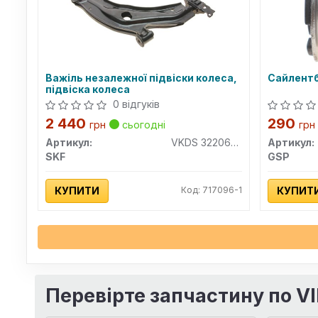
Важіль незалежної підвіски колеса,
Сайлентб
підвіска колеса
0 відгуків
2 440
290
грн
сьогодні
грн
Артикул:
VKDS 322060 B
Артикул:
SKF
GSP
КУПИТИ
Код: 717096-1
КУПИТ
Перевірте запчастину по V