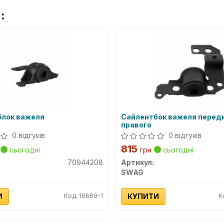
:
лок важеля
Сайлентбок важеля перед
правого
0 відгуків
0 відгуків
815
сьогодні
грн
сьогодні
70944208
Артикул:
SWAG
И
Код: 19669-1
КУПИТИ
К