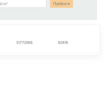
Підібрати
51772988
80818