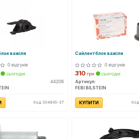
лок важіля
Сайлентблок важіля
0 відгуків
0 відгуків
310
сьогодні
грн
сьогодні
44208
Артикул:
TEIN
FEBI BILSTEIN
И
Код: 504845-37
КУПИТИ
Код