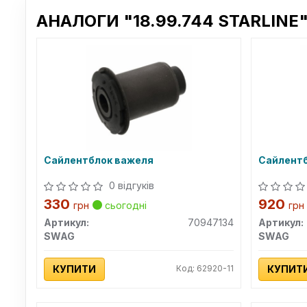
АНАЛОГИ "18.99.744 STARLINE"
Сайлентблок важеля
Сайлентб
0 відгуків
330
920
грн
сьогодні
грн
Артикул:
70947134
Артикул:
SWAG
SWAG
КУПИТИ
Код: 62920-11
КУПИТ