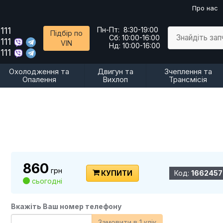
Про нас
111
Пн-Пт:
8:30-19:00
Підбір по
Знайдіть за
Сб:
10:00-16:00
111
VIN
Нд:
10:00-16:00
111
Охолодження та
Двигун та
Зчеплення та
Опалення
Вихлоп
Трансмісія
860
грн
КУПИТИ
Код:
1662457
сьогодні
Вкажіть Ваш номер телефону
Замовити в 1 клік