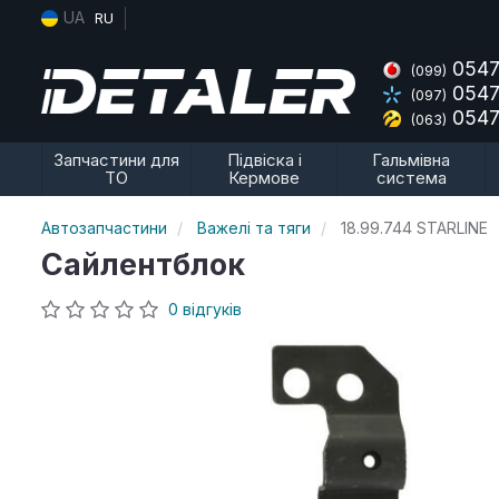
UA
RU
0547
(099)
0547
(097)
0547
(063)
Запчастини для
Підвіска і
Гальмівна
ТО
Кермове
система
Автозапчастини
Важелі та тяги
18.99.744 STARLINE
Сайлентблок
0 відгуків