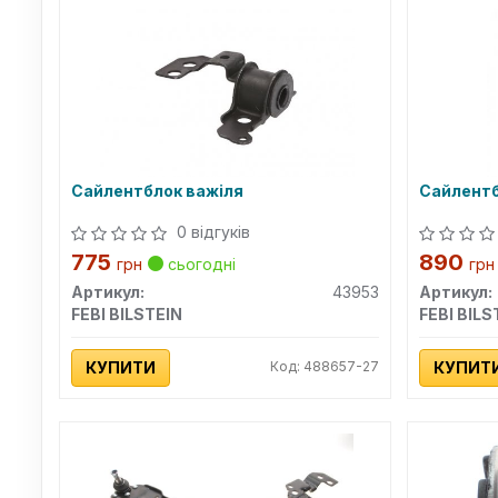
Сайлентблок важіля
Сайлентб
0 відгуків
775
890
грн
сьогодні
грн
Артикул:
43953
Артикул:
FEBI BILSTEIN
FEBI BILS
КУПИТИ
Код: 488657-27
КУПИТ