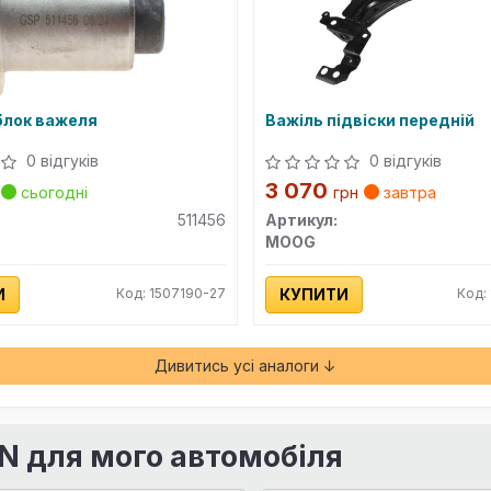
лок важеля
Важіль підвіски передній
0 відгуків
0 відгуків
3 070
сьогодні
грн
завтра
511456
Артикул:
MOOG
И
Код: 1507190-27
КУПИТИ
Код:
Дивитись усі аналоги ↓
IN для мого автомобіля