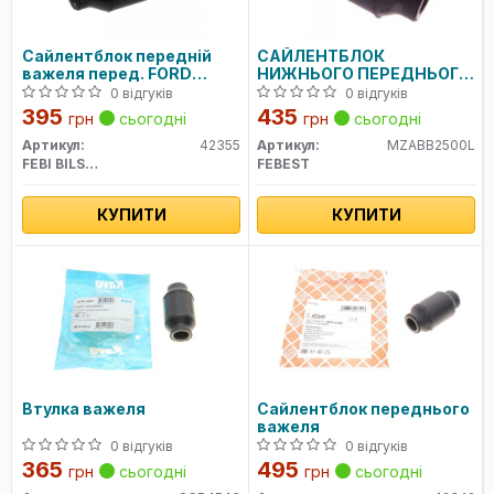
Сайлентблок передній
САЙЛЕНТБЛОК
важеля перед. FORD
НИЖНЬОГО ПЕРЕДНЬОГО
RANGER MAZDA B-SERIE,
ВАЖЕЛЯ
0 відгуків
0 відгуків
BT-50 2.5D 06.99-12.15
395
435
грн
сьогодні
грн
сьогодні
Артикул:
42355
Артикул:
MZABB2500L
FEBI BILSTEIN
FEBEST
КУПИТИ
КУПИТИ
Втулка важеля
Сайлентблок переднього
важеля
0 відгуків
0 відгуків
365
495
грн
сьогодні
грн
сьогодні