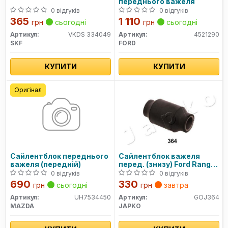
переднього важеля
0 відгуків
0 відгуків
365
1 110
грн
сьогодні
грн
сьогодні
Артикул:
VKDS 334049
Артикул:
4521290
SKF
FORD
КУПИТИ
КУПИТИ
Оригінал
Сайлентблок переднього
Сайлентблок важеля
важеля (передній)
перед. (знизу) Ford Ranger
99-12
0 відгуків
0 відгуків
690
330
грн
сьогодні
грн
завтра
Артикул:
UH7534450
Артикул:
GOJ364
MAZDA
JAPKO