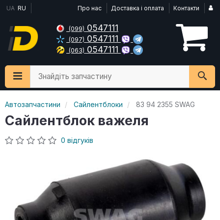
UA
RU
Про нас
Доставка і оплата
Контакти
0547111
(099)
0547111
(097)
0547111
(063)
Знайдіть запчастину
Автозапчастини
Сайлентблоки
83 94 2355 SWAG
Сайлентблок важеля
0 відгуків