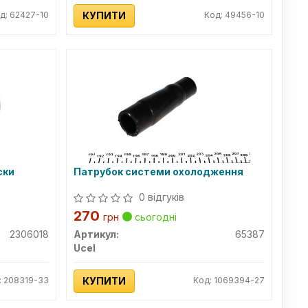
д: 62427-10
КУПИТИ
Код: 49456-10
ски
Патрубок системи охолодження
0 відгуків
270
грн
сьогодні
2306018
Артикул:
65387
Ucel
: 208319-33
КУПИТИ
Код: 1069394-27