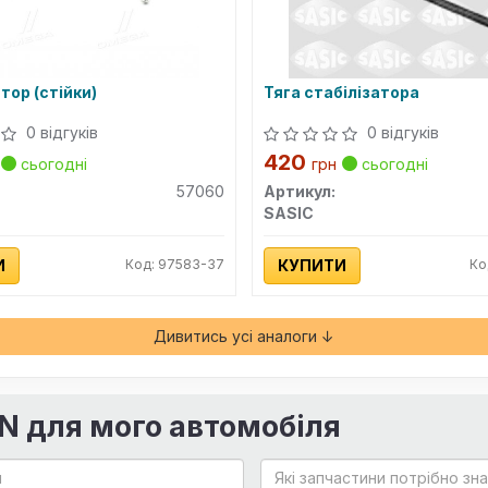
тор (стійки)
Тяга стабілізатора
0 відгуків
0 відгуків
420
сьогодні
грн
сьогодні
57060
Артикул:
SASIC
И
Код: 97583-37
КУПИТИ
Ко
Дивитись усі аналоги ↓
IN для мого автомобіля