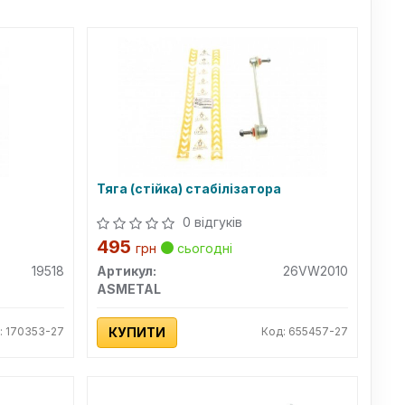
Тяга (стійка) стабілізатора
0 відгуків
495
грн
сьогодні
19518
Артикул:
26VW2010
ASMETAL
: 170353-27
КУПИТИ
Код: 655457-27