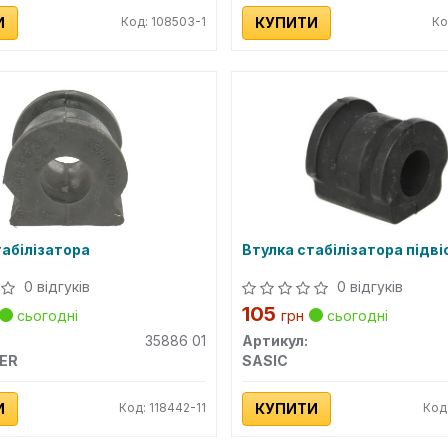
И
Код: 108503-1
КУПИТИ
Ко
табілізатора
Втулка стабілізатора підві
0 відгуків
0 відгуків
105
сьогодні
грн
сьогодні
35886 01
Артикул:
ER
SASIC
И
Код: 118442-11
КУПИТИ
Код