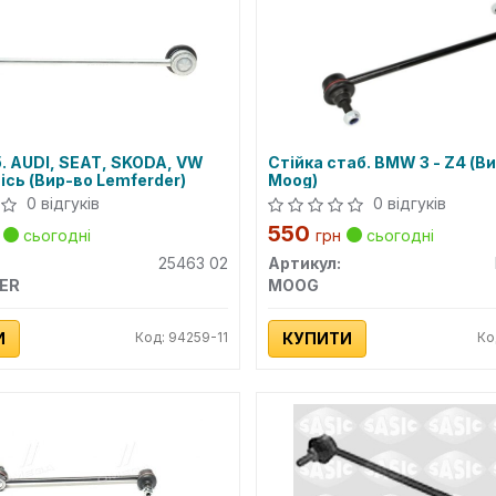
б. AUDI, SEAT, SKODA, VW
Стійка стаб. BMW 3 - Z4 (В
ісь (Вир-во Lemferder)
Moog)
0 відгуків
0 відгуків
550
сьогодні
грн
сьогодні
25463 02
Артикул:
ER
MOOG
И
Код: 94259-11
КУПИТИ
Ко