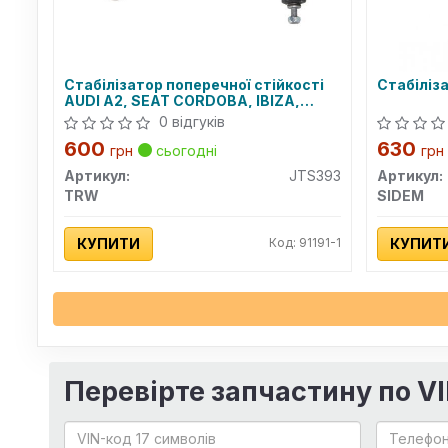
Стабілізатор поперечної стійкості
Стабіліза
AUDI A2, SEAT CORDOBA, IBIZA,
SKODA FABI, VW POLO (Вир-во TRW)
0 відгуків
600
630
грн
сьогодні
грн
Артикул:
JTS393
Артикул:
TRW
SIDEM
КУПИТИ
Код: 91191-1
КУПИТ
Перевірте запчастину по V