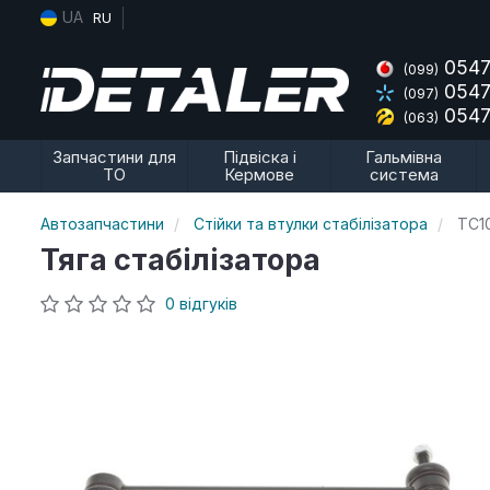
UA
RU
0547
(099)
0547
(097)
0547
(063)
Запчастини для
Підвіска і
Гальмівна
ТО
Кермове
система
Автозапчастини
Стійки та втулки стабілізатора
TC1
Тяга стабілізатора
0 відгуків