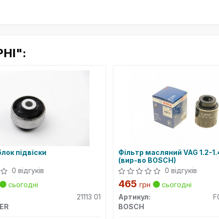
HI":
лок підвіски
Фільтр масляний VAG 1.2-1.
(вир-во BOSCH)
0 відгуків
0 відгуків
465
сьогодні
грн
сьогодні
21113 01
Артикул:
F
ER
BOSCH