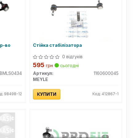
ир-во
Стійка стабілізатора
0 відгуків
595
грн
сьогодні
BMLS0434
Артикул:
1160600045
MEYLE
д: 98498-12
КУПИТИ
Код: 412867-1