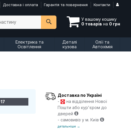
Доставка і оплата
Гарантія та повернення
Контакти
У вашому кошику
пчастину
0 товарів
на
0 грн
Електрика та
Деталі
Олії та
Освітлення
кузова
Автохімія
Доставка по Україні
-
на відділення Нової
17
Пошти або кур'єром до
дверей
- самовивіз у м. Київ
детальніше →