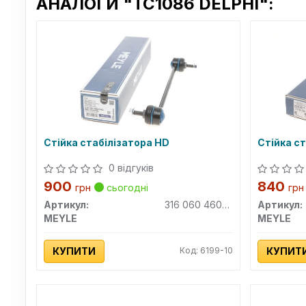
АНАЛОГИ "TC1086 DELPHI":
Стійка стабілізатора HD
Стійка с
0 відгуків
900
840
грн
сьогодні
грн
Артикул:
316 060 4607HD
Артикул:
MEYLE
MEYLE
КУПИТИ
Код: 6199-10
КУПИТ