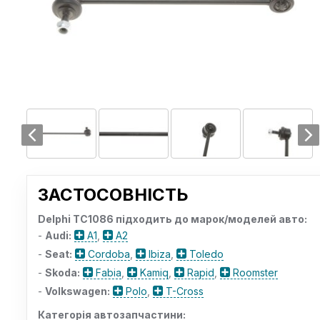
ЗАСТОСОВНІСТЬ
Delphi TC1086 підходить до марок/моделей авто:
-
Audi:
A1
,
A2
-
Seat:
Cordoba
,
Ibiza
,
Toledo
-
Skoda:
Fabia
,
Kamiq
,
Rapid
,
Roomster
-
Volkswagen:
Polo
,
T-Cross
Категорія автозапчастини: