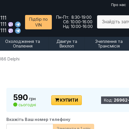
Про нас
111
Пн-Пт:
8:30-19:00
Підбір по
Знайдіть за
Сб:
10:00-16:00
111
VIN
Нд:
10:00-16:00
111
Охолодження та
Двигун та
Зчеплення та
Опалення
Вихлоп
Трансмісія
086 Delphi
590
грн
КУПИТИ
Код:
26962-
сьогодні
Вкажіть Ваш номер телефону
Замовити в 1 клік