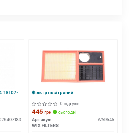
4 TSI 07-
Фільтр повітряний
0 відгуків
445
грн
сьогодні
026407183
Артикул:
WA9545
WIX FILTERS