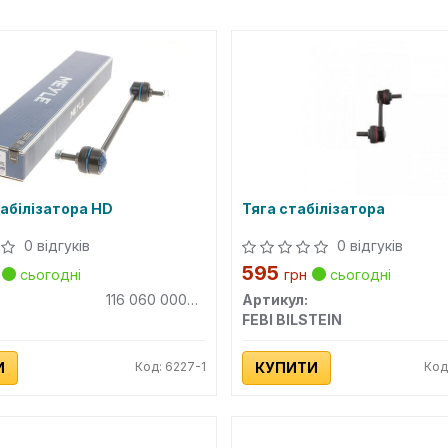
табілізатора HD
Тяга стабілізатора
0 відгуків
0 відгуків
595
сьогодні
грн
сьогодні
116 060 0000HD
Артикул:
FEBI BILSTEIN
И
Код: 6227-1
КУПИТИ
Код