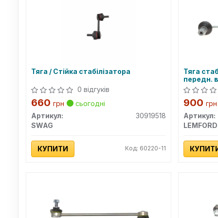
Тяга / Стійка стабілізатора
Тяга ста
передн. в
0 відгуків
660
900
грн
сьогодні
грн
Артикул:
30919518
Артикул:
SWAG
LEMFORD
КУПИТИ
Код: 60220-11
КУПИТ