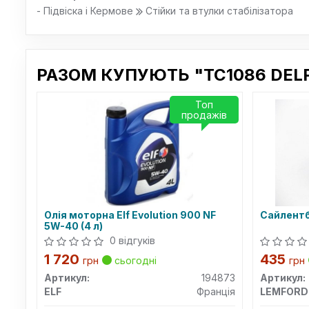
- Підвіска і Кермове
Стійки та втулки стабілізатора
РАЗОМ КУПУЮТЬ "TC1086 DELP
Топ
продажів
Олія моторна Elf Evolution 900 NF
Сайлентб
5W-40 (4 л)
0 відгуків
1 720
435
грн
сьогодні
грн
Артикул:
194873
Артикул:
ELF
Франція
LEMFORD