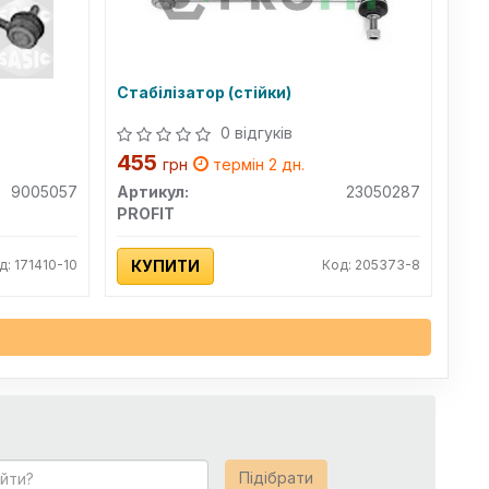
Стабілізатор (стійки)
0 відгуків
455
грн
термін 2 дн.
9005057
Артикул:
23050287
PROFIT
д: 171410-10
КУПИТИ
Код: 205373-8
Підібрати