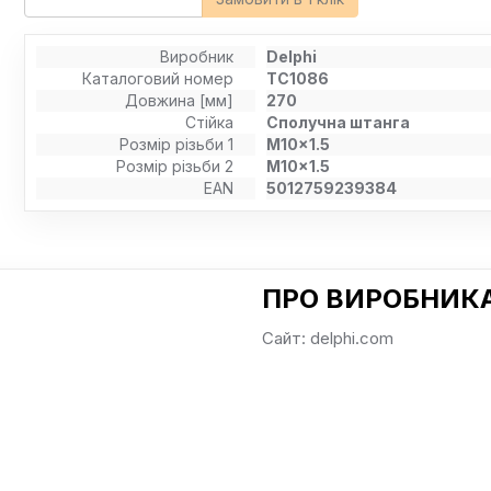
Виробник
Delphi
Каталоговий номер
TC1086
Довжина [мм]
270
Стійка
Сполучна штанга
Розмір різьби 1
M10x1.5
Розмір різьби 2
M10x1.5
EAN
5012759239384
ПРО ВИРОБНИКА
Сайт: delphi.com