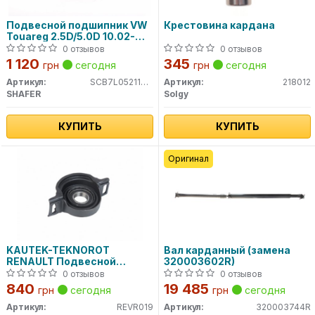
Подвесной подшипник VW
Крестовина кардана
Touareg 2.5D/5.0D 10.02-
05.10
0 отзывов
0 отзывов
1 120
345
грн
сегодня
грн
сегодня
Артикул:
SCB7L0521102D
Артикул:
218012
SHAFER
Solgy
КУПИТЬ
КУПИТЬ
Оригинал
KAUTEK-TEKNOROT
Вал карданный (замена
RENAULT Подвесной
320003602R)
подшипник Kangoo,Scenic I
0 отзывов
0 отзывов
4x4 00-
840
19 485
грн
сегодня
грн
сегодня
Артикул:
REVR019
Артикул:
320003744R