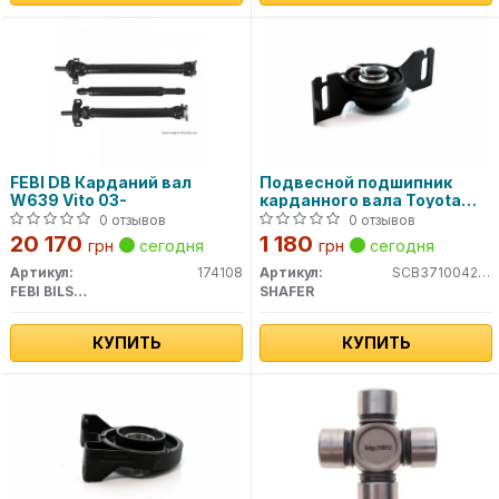
FEBI DB Карданий вал
Подвесной подшипник
W639 Vito 03-
карданного вала Toyota
Rav4 05-13
0 отзывов
0 отзывов
20 170
1 180
грн
сегодня
грн
сегодня
Артикул:
174108
Артикул:
SCB3710042090
FEBI BILSTEIN
SHAFER
КУПИТЬ
КУПИТЬ