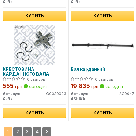
Q-fix
Q-fix
КУПИТЬ
КУПИТЬ
КРЕСТОВИНА
Вал карданний
КАРДАННОГО ВАЛА
0 отзывов
0 отзывов
555
19 835
грн
сегодня
грн
сегодня
Артикул:
Q0330033
Артикул:
AC0047
Q-fix
ASHIKA
КУПИТЬ
КУПИТЬ
1
2
3
4