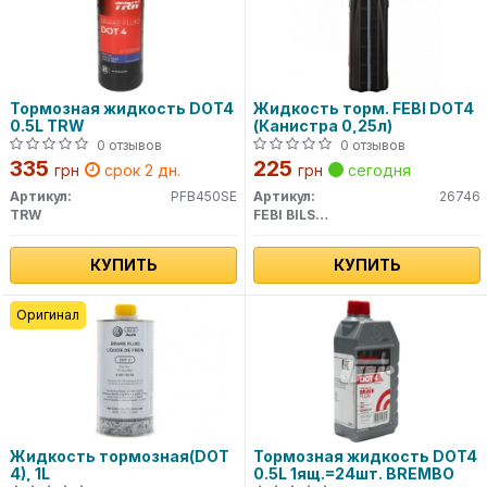
Тормозная жидкость DOT4
Жидкость торм. FEBI DOT4
0.5L TRW
(Канистра 0,25л)
0 отзывов
0 отзывов
335
225
грн
срок 2 дн.
грн
сегодня
Артикул:
PFB450SE
Артикул:
26746
TRW
FEBI BILSTEIN
КУПИТЬ
КУПИТЬ
Оригинал
Жидкость тормозная(DOT
Тормозная жидкость DOT4
4), 1L
0.5L 1ящ.=24шт. BREMBO