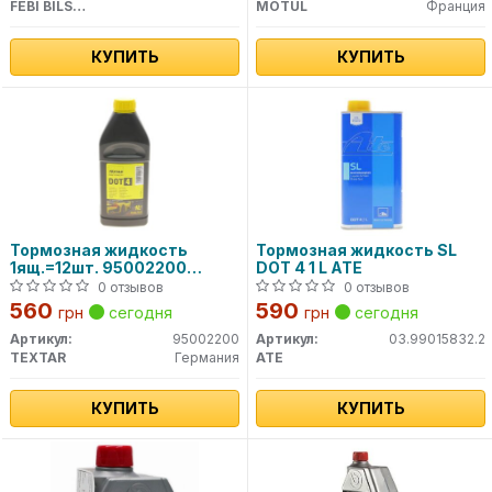
FEBI BILSTEIN
MOTUL
Франция
КУПИТЬ
КУПИТЬ
Тормозная жидкость
Тормозная жидкость SL
1ящ.=12шт. 95002200
DOT 4 1 L ATE
TEXTAR
0 отзывов
0 отзывов
560
590
грн
сегодня
грн
сегодня
Артикул:
95002200
Артикул:
03.99015832.2
TEXTAR
Германия
ATE
КУПИТЬ
КУПИТЬ