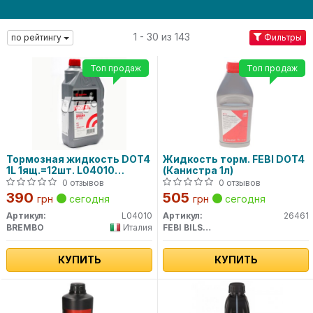
1 - 30 из 143
по рейтингу
Фильтры
Топ продаж
Топ продаж
Тормозная жидкость DOT4
Жидкость торм. FEBI DOT4
1L 1ящ.=12шт. L04010
(Канистра 1л)
BREMBO
0 отзывов
0 отзывов
390
505
грн
сегодня
грн
сегодня
Артикул:
L04010
Артикул:
26461
BREMBO
Италия
FEBI BILSTEIN
КУПИТЬ
КУПИТЬ