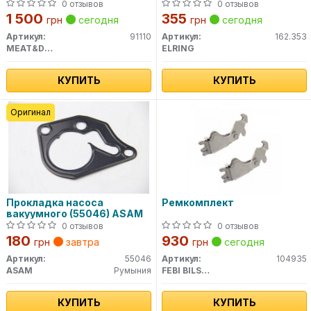
0 отзывов
0 отзывов
1 500
355
грн
сегодня
грн
сегодня
Артикул:
91110
Артикул:
162.353
MEAT&DORIA
ELRING
КУПИТЬ
КУПИТЬ
Оригинал
Прокладка насоса
Ремкомплект
вакуумного (55046) ASAM
0 отзывов
0 отзывов
180
930
грн
завтра
грн
сегодня
Артикул:
55046
Артикул:
104935
ASAM
Румыния
FEBI BILSTEIN
КУПИТЬ
КУПИТЬ