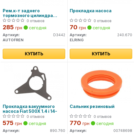
Рем.к-т заднего
Прокладка насоса
тормозного цилиндра
D3442 AUTOFREN
0 отзывов
0 отзывов
285
70
грн
сегодня
грн
сегодня
Артикул:
D3442
Артикул:
240.670
AUTOFREN
ELRING
КУПИТЬ
КУПИТЬ
Прокладка вакуумного
Сальник резиновый
насоса Fiat 500X 1.4 i 14-
0 отзывов
0 отзывов
575
770
грн
сегодня
грн
сегодня
Артикул:
890.760
Артикул:
00748698