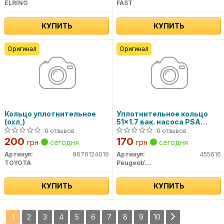
ELRING
FAST
КУПИТЬ
КУПИТЬ
Оригинал
Оригинал
Кольцо уплотнительное
Уплотнительное кольцо
(охл,)
51x1.7 вак. насоса PSA
DV4/DW10 8v
0 отзывов
0 отзывов
200
170
грн
сегодня
грн
сегодня
Артикул:
9676124019
Артикул:
455616
TOYOTA
Peugeot/Citroen
КУПИТЬ
КУПИТЬ
1
2
3
4
5
6
7
8
9
10