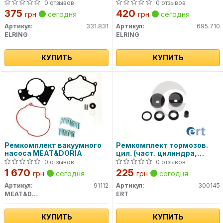
0 отзывов
0 отзывов
375
420
грн
сегодня
грн
сегодня
Артикул:
331.831
Артикул:
695.710
ELRING
ELRING
КУПИТЬ
КУПИТЬ
Ремкомплект вакуумного
Ремкомплект тормозов.
насоса MEAT&DORIA
цил. (част. цилиндра,
уплотн..)
0 отзывов
0 отзывов
1 670
225
грн
сегодня
грн
сегодня
Артикул:
91112
Артикул:
300145
MEAT&DORIA
ERT
КУПИТЬ
КУПИТЬ