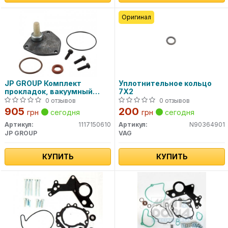
Оригинал
JP GROUP Комплект
Уплотнительное кольцо
прокладок, вакуумный
7Х2
насос VW
0 отзывов
0 отзывов
905
200
грн
сегодня
грн
сегодня
Артикул:
1117150610
Артикул:
N90364901
JP GROUP
VAG
КУПИТЬ
КУПИТЬ