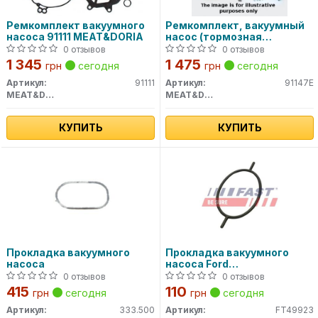
Ремкомплект вакуумного
Ремкомплект, вакуумный
насоса 91111 MEAT&DORIA
насос (тормозная
установка) MEAT&DORIA
0 отзывов
0 отзывов
1 345
1 475
грн
сегодня
грн
сегодня
Артикул:
91111
Артикул:
91147E
MEAT&DORIA
MEAT&DORIA
КУПИТЬ
КУПИТЬ
Прокладка вакуумного
Прокладка вакуумного
насоса
насоса Ford
Focus/Connect/Escort/Mond
0 отзывов
0 отзывов
1.8D/1.8TD/1.8TDCI
415
110
грн
сегодня
грн
сегодня
Артикул:
333.500
Артикул:
FT49923