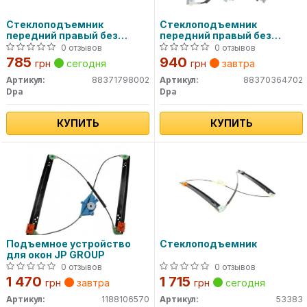
Стеклоподъемник
Стеклоподъемник
передний правый без
передний правый без
моторчика (88371798002)
моторчика (88370364702)
0 отзывов
0 отзывов
DPA
DPA
785
940
грн
сегодня
грн
завтра
Артикул:
88371798002
Артикул:
88370364702
Dpa
Dpa
КУПИТЬ
КУПИТЬ
Подъемное устройство
Стеклоподъемник
для окон JP GROUP
0 отзывов
0 отзывов
1 470
1 715
грн
завтра
грн
сегодня
Артикул:
1188106570
Артикул:
53383