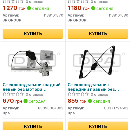
GROUP
0 отзывов
0 отзывов
1 270
1 180
грн
сегодня
грн
сегодня
Артикул:
1188101870
Артикул:
1188101080
JP GROUP
JP GROUP
КУПИТЬ
КУПИТЬ
Стеклоподъемник задний
Стеклоподъемник
левый без мотора
передний правый без
(88390364802) DPA
моторчика (88371794502)
0 отзывов
0 отзывов
DPA
670
855
грн
сегодня
грн
сегодня
Артикул:
88390364802
Артикул:
88371794502
Dpa
Dpa
КУПИТЬ
КУПИТЬ