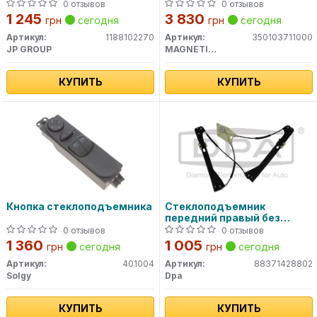
0 отзывов
0 отзывов
1 245
3 830
грн
сегодня
грн
сегодня
Артикул:
1188102270
Артикул:
350103711000
JP GROUP
MAGNETI MARELLI
КУПИТЬ
КУПИТЬ
Кнопка стеклоподъемника
Стеклоподъемник
передний правый без
моторчика VW Polo (10-15)
0 отзывов
0 отзывов
(88371428802) DPA
1 360
1 005
грн
сегодня
грн
сегодня
Артикул:
401004
Артикул:
88371428802
Solgy
Dpa
КУПИТЬ
КУПИТЬ