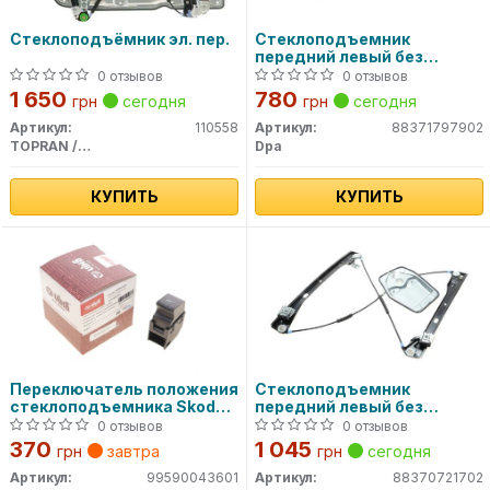
Стеклоподъёмник эл. пер.
Стеклоподъемник
передний левый без
моторчика (88371797902)
0 отзывов
0 отзывов
DPA
1 650
780
грн
сегодня
грн
сегодня
Артикул:
110558
Артикул:
88371797902
TOPRAN / HANS PRIES
Dpa
КУПИТЬ
КУПИТЬ
Переключатель положения
Стеклоподъемник
стеклоподъемника Skoda
передний левый без
Fabia (00-08)
мотора с щитом
0 отзывов
0 отзывов
(99590043601) vika
(88370721702) DPA
370
1 045
грн
завтра
грн
сегодня
Артикул:
99590043601
Артикул:
88370721702