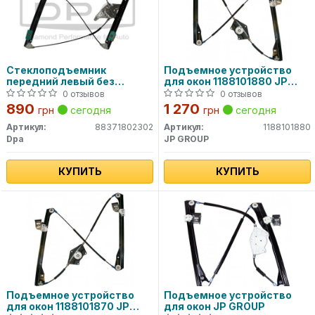
Стеклоподъемник
Подъемное устройство
передний левый без
для окон 1188101880 JP
моторчика (88371802302)
GROUP
0 отзывов
0 отзывов
DPA
890
1 270
грн
сегодня
грн
сегодня
Артикул:
88371802302
Артикул:
1188101880
Dpa
JP GROUP
КУПИТЬ
КУПИТЬ
Подъемное устройство
Подъемное устройство
для окон 1188101870 JP
для окон JP GROUP