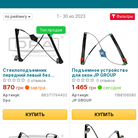
1 - 30 из 2023
по рейтингу
Фильтры
Топ продаж
Стеклоподъемник
Подъемное устройство
передний левый без
для окон JP GROUP
моторчика Passat B3
0 отзывов
0 отзывов
870
1 465
грн
завтра
грн
сегодня
Артикул:
88371794402
Артикул:
1188106580
Dpa
JP GROUP
КУПИТЬ
КУПИТЬ