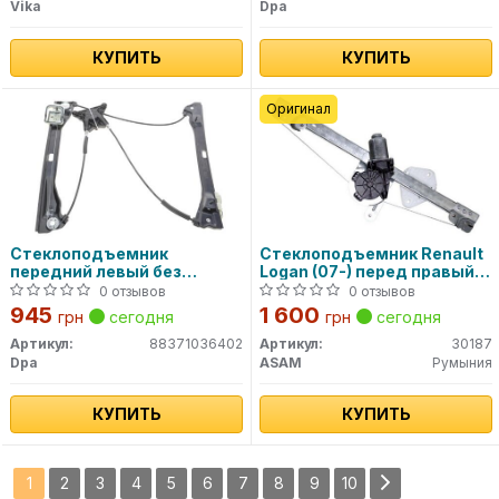
Vika
Dpa
КУПИТЬ
КУПИТЬ
Оригинал
Стеклоподъемник
Стеклоподъемник Renault
передний левый без
Logan (07-) перед правый
моторчика (88371036402)
(электр) в сборе (30187)
0 отзывов
0 отзывов
DPA
Asam
945
1 600
грн
сегодня
грн
сегодня
Артикул:
88371036402
Артикул:
30187
Dpa
ASAM
Румыния
КУПИТЬ
КУПИТЬ
1
2
3
4
5
6
7
8
9
10