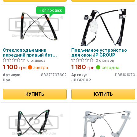
Топ продаж
Стеклоподъемник
Подъемное устройство
передний правый без
для окон JP GROUP
моторчика (88371797602)
0 отзывов
0 отзывов
DPA
1 100
1 180
грн
завтра
грн
сегодня
Артикул:
88371797602
Артикул:
1188101070
Dpa
JP GROUP
КУПИТЬ
КУПИТЬ