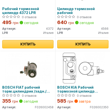
Рабочий тормозной
Цилиндр тормозной
цилиндр 4372 LPR
рабочий
0 отзывов
0 отзывов
495
640
грн
сегодня
грн
сегодня
Артикул:
4372
Артикул:
4566
LPR
Италия
LPR
Италия
КУПИТЬ
КУПИТЬ
BOSCH FIAT рабочий
BOSCH KIA Рабочий
торм.цилиндрик /задн./
тормозной цилиндр
Tempra,Tipo
SPORTAGE K00 94-
0 отзывов
0 отзывов
355
585
грн
сегодня
грн
завтра
Артикул:
F026002458
Артикул:
F026002350