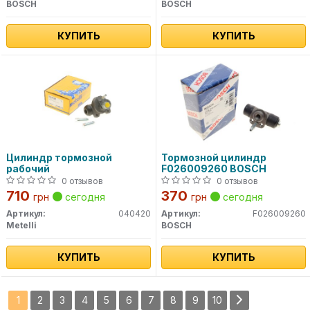
BOSCH
BOSCH
КУПИТЬ
КУПИТЬ
Цилиндр тормозной
Тормозной цилиндр
рабочий
F026009260 BOSCH
0 отзывов
0 отзывов
710
370
грн
сегодня
грн
сегодня
Артикул:
040420
Артикул:
F026009260
Metelli
BOSCH
КУПИТЬ
КУПИТЬ
1
2
3
4
5
6
7
8
9
10