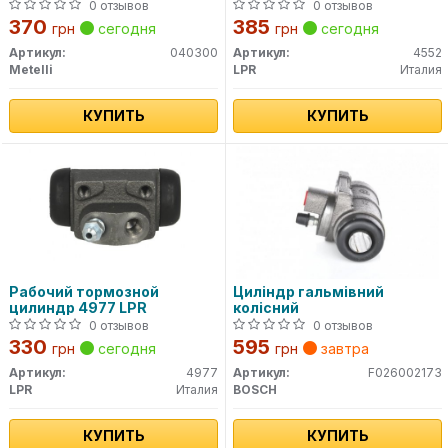
0 отзывов
0 отзывов
370
385
грн
сегодня
грн
сегодня
Артикул:
040300
Артикул:
4552
Metelli
LPR
Италия
КУПИТЬ
КУПИТЬ
Рабочий тормозной
Циліндр гальмівний
цилиндр 4977 LPR
колісний
0 отзывов
0 отзывов
330
595
грн
сегодня
грн
завтра
Артикул:
4977
Артикул:
F026002173
LPR
Италия
BOSCH
КУПИТЬ
КУПИТЬ