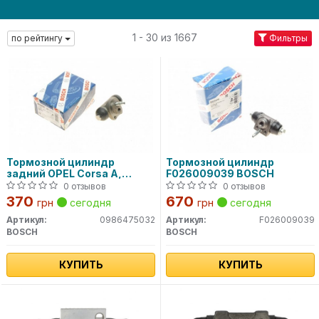
1 - 30 из 1667
по рейтингу
Фильтры
Тормозной цилиндр
Тормозной цилиндр
задний OPEL Corsa A,
F026009039 BOSCH
Kadett E, Astra, Ascona;
0 отзывов
0 отзывов
DAEWOO Nexia
370
670
грн
сегодня
грн
сегодня
0986475032 BOSCH
Артикул:
0986475032
Артикул:
F026009039
BOSCH
BOSCH
КУПИТЬ
КУПИТЬ