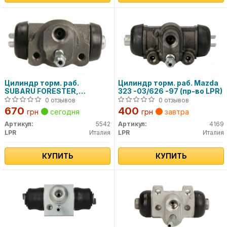
Цилиндр торм. раб.
Цилиндр торм. раб. Mazda
SUBARU FORESTER,
323 -03/626 -97 (пр-во LPR)
IMPREZA, LEGACY (пр-во
0 отзывов
0 отзывов
LPR)
670
400
грн
сегодня
грн
завтра
Артикул:
5542
Артикул:
4169
LPR
Италия
LPR
Италия
КУПИТЬ
КУПИТЬ