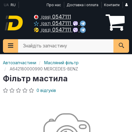
UA
RU
Про нас
Доставка і оплата
Контакти
0547111
(099)
0547111
(097)
0547111
(063)
Знайдіть запчастину
Автозапчастини
Масляний фільтр
A642180000990 MERCEDES-BENZ
Фільтр мастила
0 відгуків