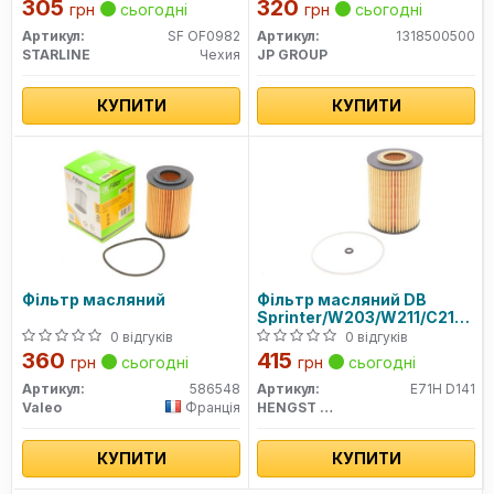
305
320
грн
сьогодні
грн
сьогодні
Артикул:
SF OF0982
Артикул:
1318500500
STARLINE
Чехия
JP GROUP
КУПИТИ
КУПИТИ
Фільтр масляний
Фільтр масляний DB
Sprinter/W203/W211/C219/W
280/320CDI 5/05- Chrysler
0 відгуків
0 відгуків
300C 3.0 CRD 05-
360
415
грн
сьогодні
грн
сьогодні
Артикул:
586548
Артикул:
E71H D141
Valeo
Франція
HENGST FILTER
КУПИТИ
КУПИТИ