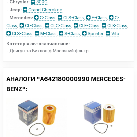
-
Chrysler:
300C
-
Jeep:
Grand Cherokee
-
Mercedes:
C-Class
,
CLS-Class
,
E-Class
,
G-
Class
,
GL-Class
,
GLC-Class
,
GLE-Class
,
GLK-Class
,
GLS-Class
,
M-Class
,
S-Class
,
Sprinter
,
Vito
Категорія автозапчастини:
- Двигун та Вихлоп
Масляний фільтр
АНАЛОГИ "A642180000990 MERCEDES-
BENZ":