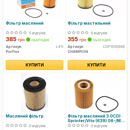
Фільтр масляний
Фільтр мастильний
0 відгуків
0 відгуків
385
355
грн
сьогодні
грн
сьогодні
Артикул:
L411
Артикул:
COF100566E
Purflux
CHAMPION
КУПИТИ
КУПИТИ
Масляний фільтр
Фільтр масляний 3.0CDI
Sprinter/Vito (639) 06-/MB
PKW
0 відгуків
0 відгуків