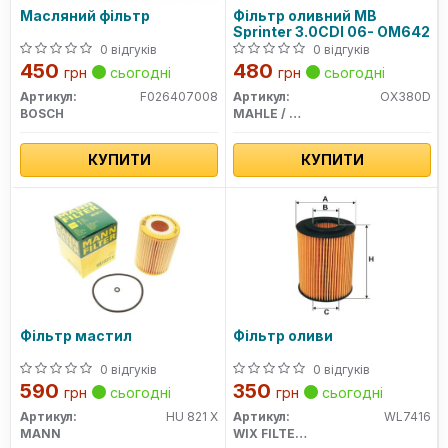
Масляний фільтр
Фільтр оливний MB
Sprinter 3.0CDI 06- OM642
0 відгуків
0 відгуків
450
480
грн
сьогодні
грн
сьогодні
Артикул:
F026407008
Артикул:
OX380D
BOSCH
MAHLE / KNECHT
КУПИТИ
КУПИТИ
Фільтр мастил
Фільтр оливи
0 відгуків
0 відгуків
590
350
грн
сьогодні
грн
сьогодні
Артикул:
HU 821 X
Артикул:
WL7416
MANN
WIX FILTERS