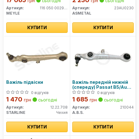
17 065
2 230
грн
сьогодні
грн
сьогодні
Артикул:
116 050 0029HD
Артикул:
23AU0230
MEYLE
ASMETAL
КУПИТИ
КУПИТИ
Важіль підвіски
Важіль передній нижній
(спереду) Passat B5/Audi
A4 95-02/A6 97-05 (конус
0 відгуків
0 відгуків
20мм)
1 470
1 685
грн
сьогодні
грн
сьогодні
Артикул:
12.22.708
Артикул:
210044
STARLINE
Чехия
A.B.S.
КУПИТИ
КУПИТИ