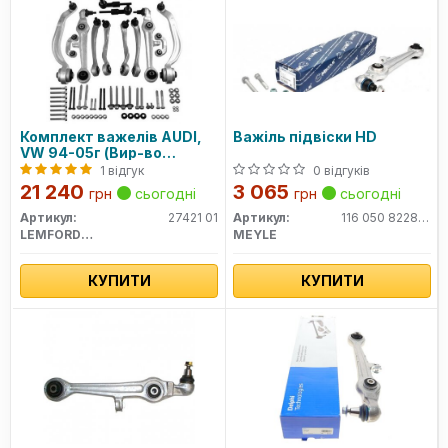
Комплект важелів AUDI,
Важіль підвіски HD
VW 94-05г (Вир-во
Lemferder)
1 відгук
0 відгуків
21 240
3 065
грн
сьогодні
грн
сьогодні
Артикул:
27421 01
Артикул:
116 050 8228HD
LEMFORDER
MEYLE
КУПИТИ
КУПИТИ