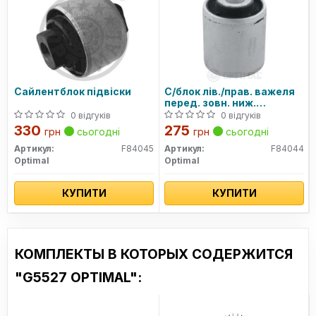
Сайлентблок підвіски
С/блок лів./прав. важеля
перед. зовн. ниж.
(поліуретан) Audi A4-A8
0 відгуків
0 відгуків
95- VW Passat 1,6-4,2
330
275
грн
сьогодні
грн
сьогодні
08.94-
Артикул:
F84045
Артикул:
F84044
Optimal
Optimal
КУПИТИ
КУПИТИ
КОМПЛЕКТЫ В КОТОРЫХ СОДЕРЖИТСЯ
"G5527 OPTIMAL":