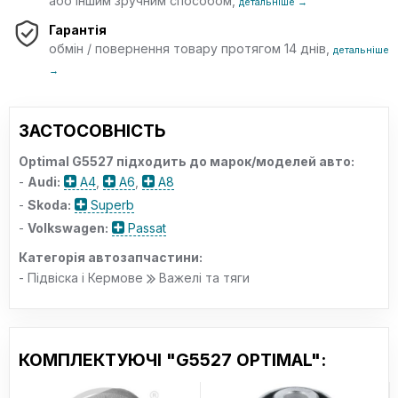
або іншим зручним способом,
детальніше →
Гарантія
обмін / повернення товару протягом 14 днів,
детальніше
→
ЗАСТОСОВНІСТЬ
Optimal G5527 підходить до марок/моделей авто:
-
Audi:
A4
,
A6
,
A8
-
Skoda:
Superb
-
Volkswagen:
Passat
Категорія автозапчастини:
- Підвіска і Кермове
Важелі та тяги
КОМПЛЕКТУЮЧІ "G5527 OPTIMAL":