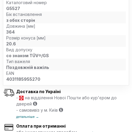
Каталоговий номер
G5527
Бік встановлення
з обох сторін
Довжина [мм]
364
Розмір конуса [мм]
20.6
Вид допуску
со знаком TÜV®/GS
Тип важеля
Поздовжній важіль
EAN
4031185955270
Доставка по Україні
-
на відділення Нової Пошти або кур'єром до
дверей
- самовивіз у м. Київ
детальніше →
Оплата при отриманні