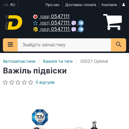
UA
RU
Про нас
Доставка і оплата
Контакти
0547111
(099)
0547111
(097)
0547111
(063)
Знайдіть запчастину
Автозапчастини
Важелі та тяги
G5527 Optimal
Важіль підвіски
0 відгуків