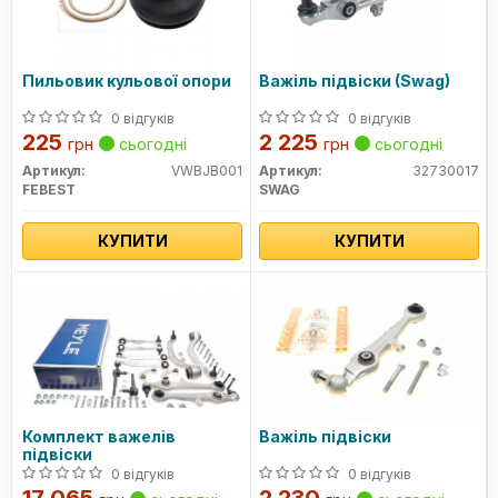
Пильовик кульової опори
Важіль підвіски (Swag)
0 відгуків
0 відгуків
225
2 225
грн
сьогодні
грн
сьогодні
Артикул:
VWBJB001
Артикул:
32730017
FEBEST
SWAG
КУПИТИ
КУПИТИ
Комплект важелів
Важіль підвіски
підвіски
0 відгуків
0 відгуків