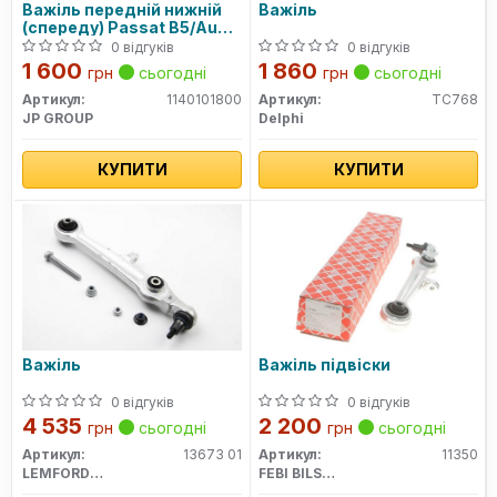
Важіль передній нижній
Важіль
(спереду) Passat B5/Audi
A4 95-02/A6 97-05 (конус
0 відгуків
0 відгуків
21мм)
1 600
1 860
грн
сьогодні
грн
сьогодні
Артикул:
1140101800
Артикул:
TC768
JP GROUP
Delphi
КУПИТИ
КУПИТИ
Важіль
Важіль підвіски
0 відгуків
0 відгуків
4 535
2 200
грн
сьогодні
грн
сьогодні
Артикул:
13673 01
Артикул:
11350
LEMFORDER
FEBI BILSTEIN