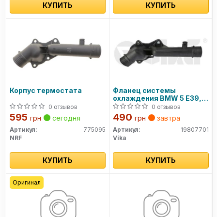
КУПИТЬ
КУПИТЬ
Корпус термостата
Фланец системы
охлаждения BMW 5 E39, 7
E38 (94-04) (19807701)
0 отзывов
0 отзывов
VIKA
595
490
грн
сегодня
грн
завтра
Артикул:
775095
Артикул:
19807701
NRF
Vika
КУПИТЬ
КУПИТЬ
Оригинал