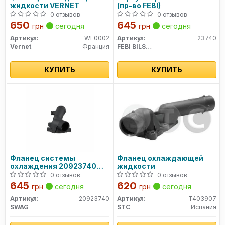
жидкости VERNET
(пр-во FEBI)
0 отзывов
0 отзывов
650
645
грн
сегодня
грн
сегодня
Артикул:
WF0002
Артикул:
23740
Vernet
Франция
FEBI BILSTEIN
КУПИТЬ
КУПИТЬ
Фланец системы
Фланец охлаждающей
охлаждения 20923740
жидкости
SWAG
0 отзывов
0 отзывов
645
620
грн
сегодня
грн
сегодня
Артикул:
20923740
Артикул:
T403907
SWAG
STC
Испания