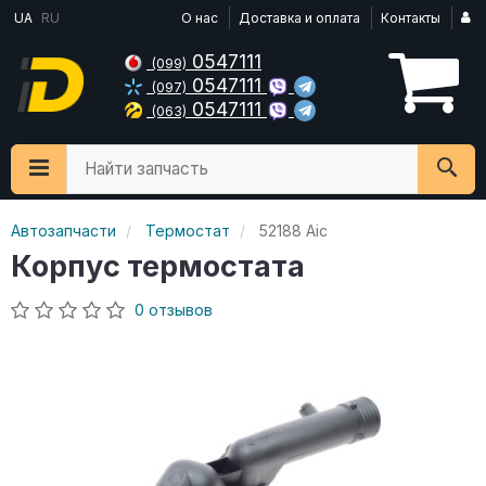
UA
RU
О нас
Доставка и оплата
Контакты
0547111
(099)
0547111
(097)
0547111
(063)
Найти запчасть
Автозапчасти
Термостат
52188 Aic
Корпус термостата
0 отзывов