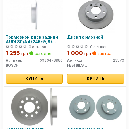
Тормозной диск задний
Диск тормозной
AUDI 80/A4 (245*9,9)
0986478986 BOSCH
0 отзывов
0 отзывов
1 255
1 000
грн
сегодня
грн
завтра
Артикул:
0986478986
Артикул:
23570
BOSCH
FEBI BILSTEIN
КУПИТЬ
КУПИТЬ