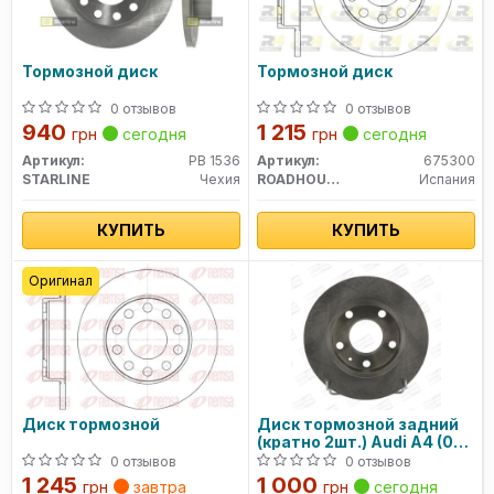
Тормозной диск
Тормозной диск
0 отзывов
0 отзывов
940
1 215
грн
сегодня
грн
сегодня
Артикул:
PB 1536
Артикул:
675300
STARLINE
Чехия
ROADHOUSE
Испания
КУПИТЬ
КУПИТЬ
Оригинал
Диск тормозной
Диск тормозной задний
(кратно 2шт.) Audi A4 (00-
08)/Seat Exeo (08-13)
0 отзывов
0 отзывов
1 245
1 000
грн
завтра
грн
сегодня