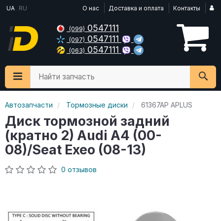
UA
RU
О нас
Доставка и оплата
Контакты
0547111
(099)
0547111
(097)
0547111
(063)
Найти запчасть
Автозапчасти
Тормозные диски
61367AP APLUS
Диск тормозной задний
(кратно 2) Audi A4 (00-
08)/Seat Exeo (08-13)
0 отзывов