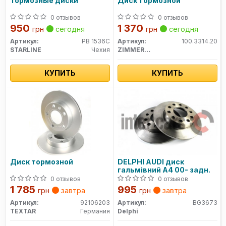
Тормозные диски
Диск тормозной
0 отзывов
0 отзывов
950
1 370
грн
сегодня
грн
сегодня
Артикул:
PB 1536C
Артикул:
100.3314.20
STARLINE
Чехия
ZIMMERMANN
КУПИТЬ
КУПИТЬ
Диск тормозной
DELPHI AUDI диск
гальмівний A4 00- задн.
0 отзывов
0 отзывов
1 785
995
грн
завтра
грн
завтра
Артикул:
92106203
Артикул:
BG3673
TEXTAR
Германия
Delphi