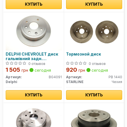
КУПИТЬ
КУПИТЬ
DELPHI CHEVROLET диск
Тормозной диск
гальмівний задн.
LacettiNubira,Daewoo
0 отзывов
0 отзывов
1 505
920
грн
сегодня
грн
сегодня
Артикул:
BG4091
Артикул:
PB 1440
Delphi
STARLINE
Чехия
КУПИТЬ
КУПИТЬ