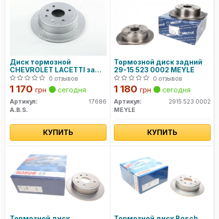
Диск тормозной
Тормозной диск задний
CHEVROLET LACETTI задн.
29-15 523 0002 MEYLE
(пр-во ABS)
0 отзывов
0 отзывов
1 170
1 180
грн
сегодня
грн
сегодня
Артикул:
17686
Артикул:
2915 523 0002
A.B.S.
MEYLE
КУПИТЬ
КУПИТЬ
Тормозной диск
Тормозной диск Bosch