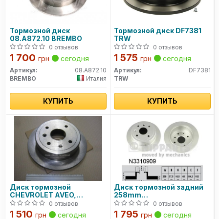
Тормозной диск
Тормозной диск DF7381
08.A872.10 BREMBO
TRW
0 отзывов
0 отзывов
1 700
1 575
грн
сегодня
грн
сегодня
Артикул:
08.A872.10
Артикул:
DF7381
BREMBO
Италия
TRW
КУПИТЬ
КУПИТЬ
Диск тормозной
Диск тормозной задний
CHEVROLET AVEO,
258mm
LACETTI задн. (пр-во
Lacetti/Evanda/Tacuma/
0 отзывов
0 отзывов
CHAMPION)
1 510
1 795
грн
сегодня
грн
сегодня