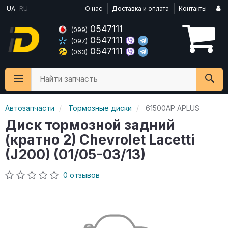
UA
RU
О нас
Доставка и оплата
Контакты
0547111
(099)
0547111
(097)
0547111
(063)
Найти запчасть
Автозапчасти
Тормозные диски
61500AP APLUS
Диск тормозной задний
(кратно 2) Chevrolet Lacetti
(J200) (01/05-03/13)
0 отзывов