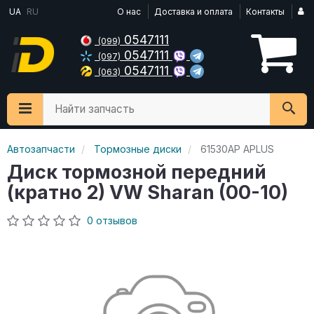
UA
RU
О нас
Доставка и оплата
Контакты
0547111
(099)
0547111
(097)
0547111
(063)
Найти запчасть
Автозапчасти
Тормозные диски
61530AP APLUS
Диск тормозной передний
(кратно 2) VW Sharan (00-10)
0 отзывов