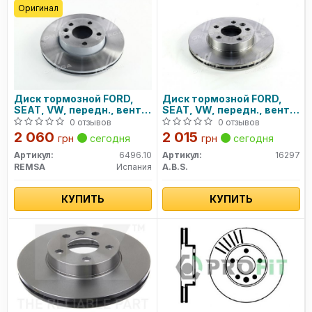
Оригинал
Диск тормозной FORD,
Диск тормозной FORD,
SEAT, VW, передн., вент.
SEAT, VW, передн., вент.
(пр-во REMSA)
(пр-во ABS)
0 отзывов
0 отзывов
2 060
2 015
грн
сегодня
грн
сегодня
Артикул:
6496.10
Артикул:
16297
REMSA
Испания
A.B.S.
КУПИТЬ
КУПИТЬ