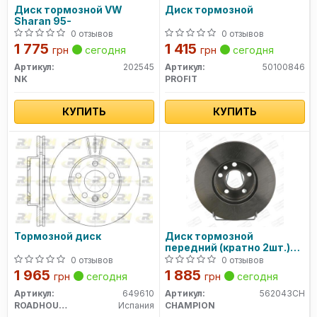
Диск тормозной VW
Диск тормозной
Sharan 95-
0 отзывов
0 отзывов
1 775
1 415
грн
сегодня
грн
сегодня
Артикул:
202545
Артикул:
50100846
NK
PROFIT
КУПИТЬ
КУПИТЬ
Тормозной диск
Диск тормозной
передний (кратно 2шт.)
Ford Galaxy (95-)/VW
0 отзывов
0 отзывов
Sharan (95-) (562043CH)
1 965
1 885
грн
сегодня
грн
сегодня
CHAMPION
Артикул:
649610
Артикул:
562043CH
ROADHOUSE
Испания
CHAMPION