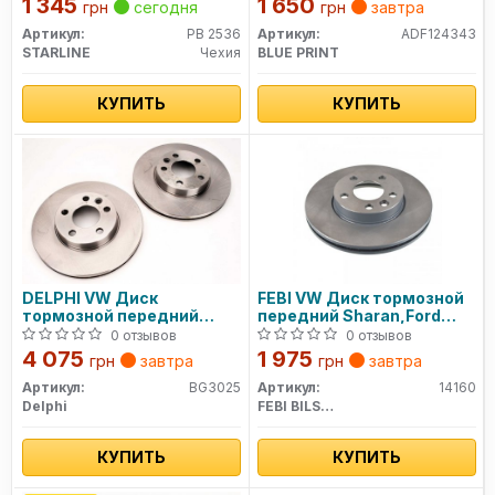
1 345
1 650
грн
сегодня
грн
завтра
Артикул:
PB 2536
Артикул:
ADF124343
STARLINE
Чехия
BLUE PRINT
КУПИТЬ
КУПИТЬ
DELPHI VW Диск
FEBI VW Диск тормозной
тормозной передний
передний Sharan,Ford
Sharan,Ford Galaxy,Seat
Galaxy,Seat Alhambra
0 отзывов
0 отзывов
Alhambra
4 075
1 975
грн
завтра
грн
завтра
Артикул:
BG3025
Артикул:
14160
Delphi
FEBI BILSTEIN
КУПИТЬ
КУПИТЬ