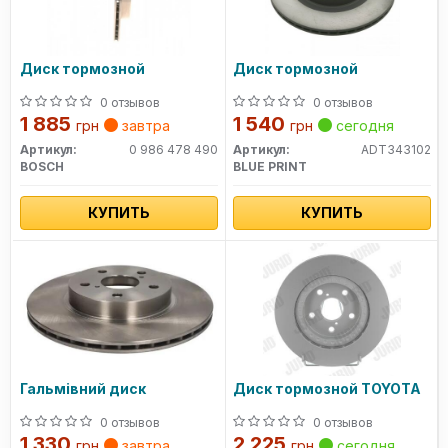
Диск тормозной
Диск тормозной
0 отзывов
0 отзывов
1 885
1 540
грн
завтра
грн
сегодня
Артикул:
0 986 478 490
Артикул:
ADT343102
BOSCH
BLUE PRINT
КУПИТЬ
КУПИТЬ
Гальмівний диск
Диск тормозной TOYOTA
0 отзывов
0 отзывов
1 330
2 225
грн
завтра
грн
сегодня