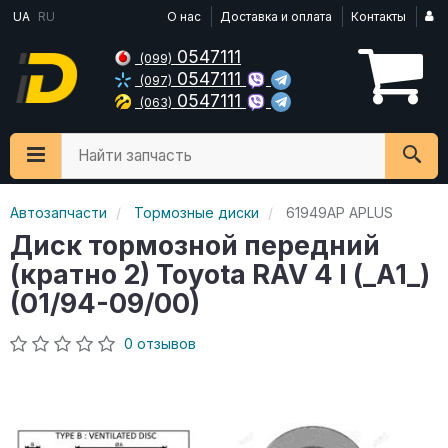
UA
RU
О нас
Доставка и оплата
Контакты
0547111
(099)
0547111
(097)
0547111
(063)
Найти запчасть
Автозапчасти
Тормозные диски
61949AP APLUS
Диск тормозной передний
(кратно 2) Toyota RAV 4 I (_A1_)
(01/94-09/00)
0 отзывов