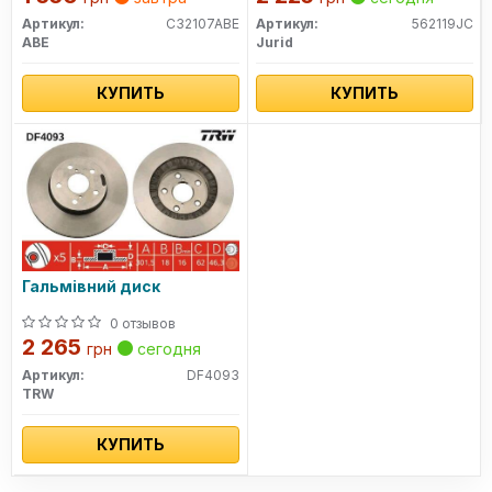
Артикул:
C32107ABE
Артикул:
562119JC
ABE
Jurid
КУПИТЬ
КУПИТЬ
Гальмівний диск
0 отзывов
2 265
грн
сегодня
Артикул:
DF4093
TRW
КУПИТЬ