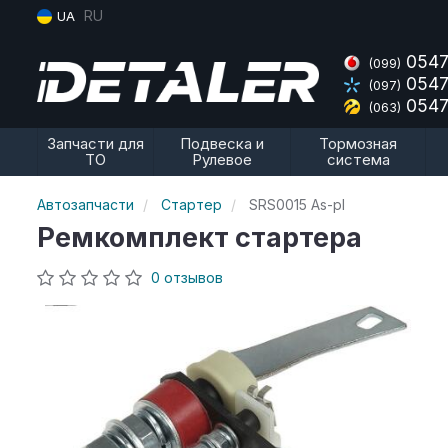
RU
UA
0547
(099)
0547
(097)
0547
(063)
Запчасти для
Подвеска и
Тормозная
ТО
Рулевое
система
Автозапчасти
Стартер
SRS0015 As-pl
Ремкомплект стартера
0 отзывов