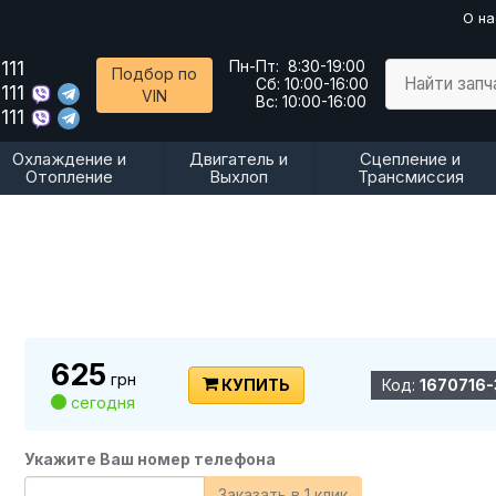
О на
111
Пн-Пт:
8:30-19:00
Подбор по
Найти запч
Сб:
10:00-16:00
111
VIN
Вс:
10:00-16:00
111
Охлаждение и
Двигатель и
Сцепление и
Отопление
Выхлоп
Трансмиссия
625
грн
КУПИТЬ
Код:
1670716
сегодня
Укажите Ваш номер телефона
Заказать в 1 клик