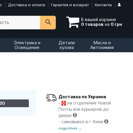
с
Доставка и оплата
Гарантия и возврат
Контакты
В вашей корзине
асть
0 товаров
на
0 грн
Электрика и
Детали
Масла и
Освещение
кузова
Автохимия
Доставка по Украине
-
на отделение Новой
-30
Почты или курьером до
двери
- самовывоз в г. Киев
подробнее →