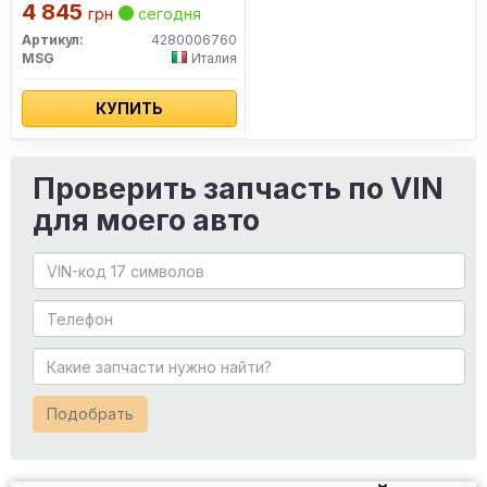
i-20 PB 08-14; KIA Ceed ED
4 845
грн
сегодня
07-12, Ceed JD 12-19, Soul
PS 14-19, Rio QB/UB 11-17,
Артикул:
4280006760
Venga YN 09-19
MSG
Италия
КУПИТЬ
Проверить запчасть по VIN
для моего авто
Подобрать