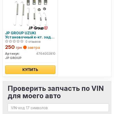
JP GROUP UZUKI
Установочный к-кт. задн.
торм. колодок GRAND
0 отзывов
VITARA I 2.0 01-05, GRAND
250
грн
завтра
VITARA II 2.4 09-
Артикул:
4764002810
JP GROUP
КУПИТЬ
Проверить запчасть по VIN
для моего авто