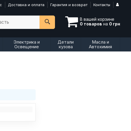
с
Доставка и оплата
Гарантия и возврат
Контакты
В вашей корзине
асть
0 товаров
на
0 грн
Электрика и
Детали
Масла и
Освещение
кузова
Автохимия