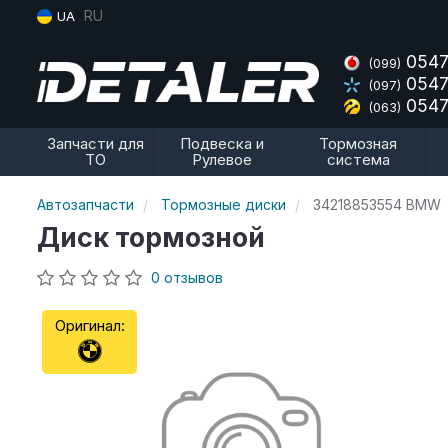
RU
UA
0547
(099)
0547
(097)
0547
(063)
Запчасти для
Подвеска и
Тормозная
ТО
Рулевое
система
Автозапчасти
Тормозные диски
34218853554 BMW
Диск тормозной
0 отзывов
Оригинал: