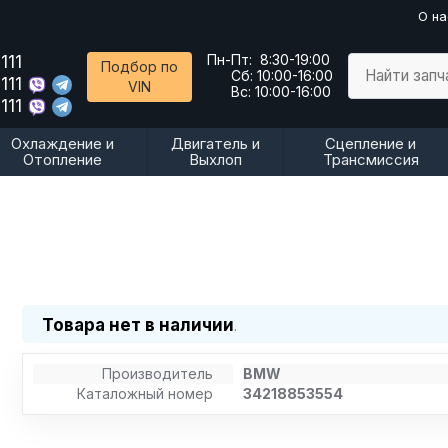
О на
111
Пн-Пт:
8:30-19:00
Подбор по
Найти запч
Сб:
10:00-16:00
111
VIN
Вс:
10:00-16:00
111
Охлаждение и
Двигатель и
Сцепление и
Отопление
Выхлоп
Трансмиссия
Товара нет в наличии
.
Производитель
BMW
Каталожный номер
34218853554