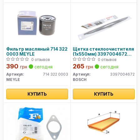
продукцией голограмма на наклейке имеет цифровой
код, совпадающий с последними символами кода
запчасти.
Сайт: bosch-automotive.com
Фильтр масляный 714 322
Щетка стеклоочистителя
0003 MEYLE
(1х550мм) 3397004672
BOSCH
0 отзывов
0 отзывов
390
265
грн
сегодня
грн
сегодня
Артикул:
714 322 0003
Артикул:
3397004672
MEYLE
BOSCH
КУПИТЬ
КУПИТЬ