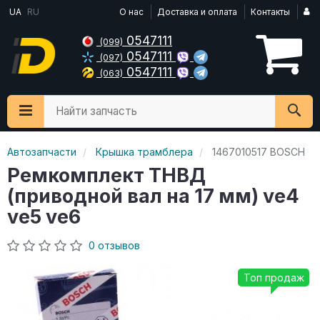
UA
RU
О нас
Доставка и оплата
Контакты
0547111
(099)
0547111
(097)
0547111
(063)
Найти запчасть
Автозапчасти
Крышка трамблера
1467010517 BOSCH
Ремкомплект ТНВД
(приводной вал на 17 мм) ve4
ve5 ve6
0 отзывов
Топ продаж