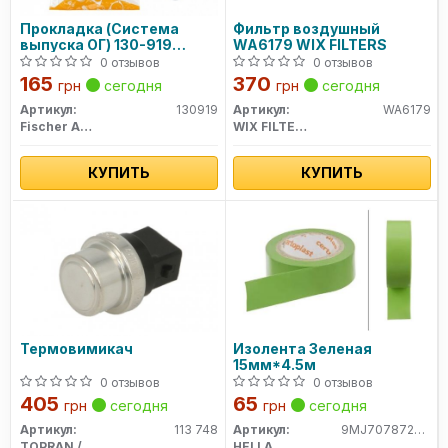
Прокладка (Система
Фильтр воздушный
выпуска ОГ) 130-919
WA6179 WIX FILTERS
FISCHER
0 отзывов
0 отзывов
165
370
грн
сегодня
грн
сегодня
Артикул:
130919
Артикул:
WA6179
Fischer Automotive One (FA1)
WIX FILTERS
КУПИТЬ
КУПИТЬ
Термовимикач
Изолента Зеленая
15мм*4.5м
0 отзывов
0 отзывов
405
65
грн
сегодня
грн
сегодня
Артикул:
113 748
Артикул:
9MJ707872003
TOPRAN / HANS PRIES
HELLA