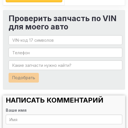
Начиная с 2012 года, на упаковках со всей выпускаемой
продукцией голограмма на наклейке имеет цифровой
Проверить запчасть по VIN
код, совпадающий с последними символами кода
для моего авто
запчасти.
Сайт: bosch-automotive.com
Подобрать
НАПИСАТЬ КОММЕНТАРИЙ
Ваше имя