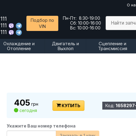
О на
111
Пн-Пт:
8:30-19:00
Подбор по
Найти запч
Сб:
10:00-16:00
111
VIN
Вс:
10:00-16:00
111
Охлаждение и
Двигатель и
Сцепление и
Отопление
Выхлоп
Трансмиссия
405
грн
КУПИТЬ
Код:
1658297
сегодня
Укажите Ваш номер телефона
Заказать в 1 клик