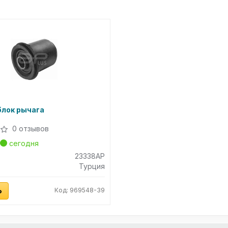
лок рычага
0 отзывов
сегодня
23338AP
Турция
Ь
Код: 969548-39