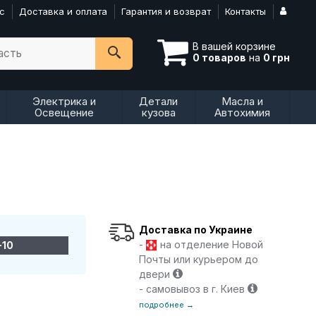
с
Доставка и оплата
Гарантия и возврат
Контакты
В вашей корзине
асть
0 товаров
на
0 грн
Электрика и
Детали
Масла и
Освещение
кузова
Автохимия
Доставка по Украине
-
на отделение Новой
-10
Почты или курьером до
двери
- самовывоз в г. Киев
подробнее →