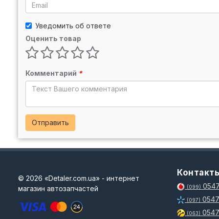
Уведомить об ответе
Оценить товар
Комментарий
*
Отправить
Контакт
© 2026 «Detaler.com.ua» - интернет
0547
магазин автозапчастей
(099)
0547
(097)
0547
(063)