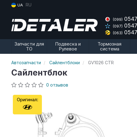
RU
UA
0547
(099)
0547
(097)
0547
(063)
Запчасти для
Подвеска и
Тормозная
ТО
Рулевое
система
Автозапчасти
Сайлентблоки
GV1026 CTR
Сайлентблок
0 отзывов
Оригинал: