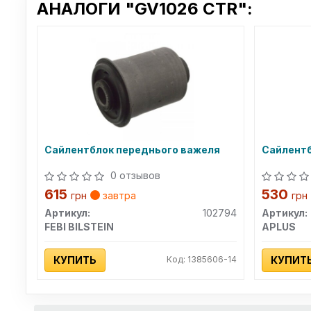
АНАЛОГИ "GV1026 CTR":
Сайлентблок переднього важеля
Сайлентб
0 отзывов
615
530
грн
завтра
грн
Артикул:
102794
Артикул:
FEBI BILSTEIN
APLUS
КУПИТЬ
Код: 1385606-14
КУПИТ