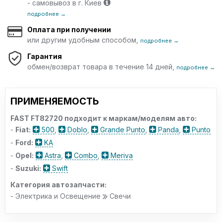
- самовывоз в г. Киев
подробнее →
Оплата при получении
или другим удобным способом,
подробнее →
Гарантия
обмен/возврат товара в течение 14 дней,
подробнее →
ПРИМЕНЯЕМОСТЬ
FAST FT82720 подходит к маркам/моделям авто:
-
Fiat:
500
,
Doblo
,
Grande Punto
,
Panda
,
Punto
-
Ford:
KA
-
Opel:
Astra
,
Combo
,
Meriva
-
Suzuki:
Swift
Категория автозапчасти:
- Электрика и Освещение
Свечи