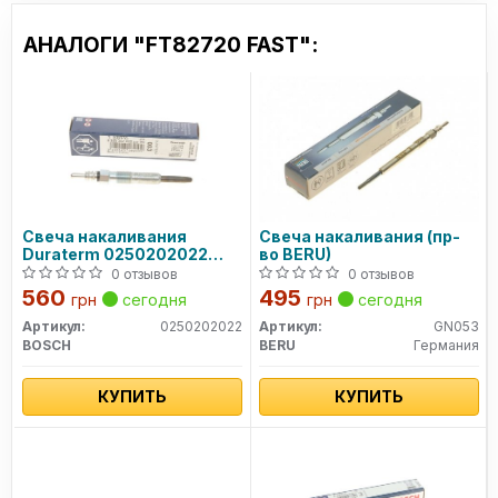
АНАЛОГИ "FT82720 FAST":
Свеча накаливания
Свеча накаливания (пр-
Duraterm 0250202022
во BERU)
BOSCH
0 отзывов
0 отзывов
560
495
грн
сегодня
грн
сегодня
Артикул:
0250202022
Артикул:
GN053
BOSCH
BERU
Германия
КУПИТЬ
КУПИТЬ