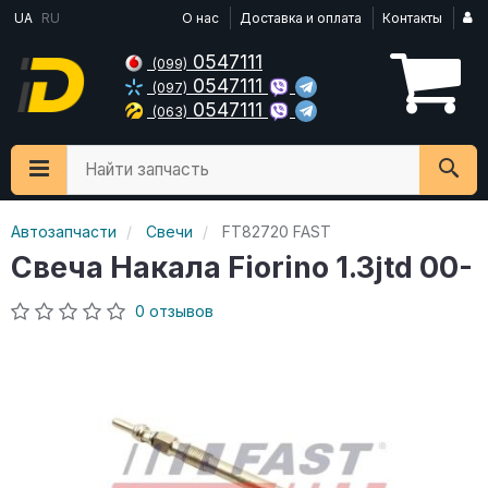
UA
RU
О нас
Доставка и оплата
Контакты
0547111
(099)
0547111
(097)
0547111
(063)
Найти запчасть
Автозапчасти
Свечи
FT82720 FAST
Свеча Накала Fiorino 1.3jtd 00-
0 отзывов