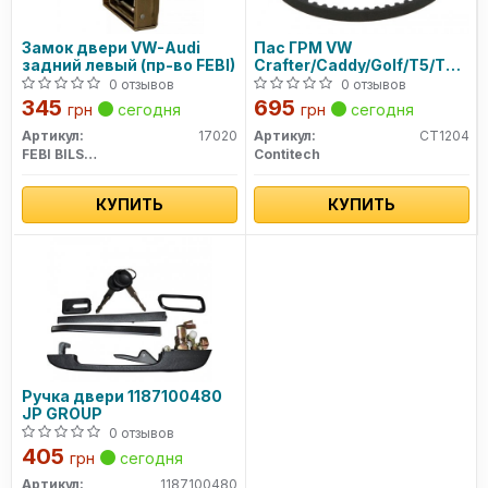
Замок двери VW-Audi
Пас ГРМ VW
задний левый (пр-во FEBI)
Crafter/Caddy/Golf/T5/T6
2.0TDI 10-/Sko
0 отзывов
0 отзывов
345
695
грн
сегодня
грн
сегодня
Артикул:
17020
Артикул:
CT1204
FEBI BILSTEIN
Contitech
КУПИТЬ
КУПИТЬ
Ручка двери 1187100480
JP GROUP
0 отзывов
405
грн
сегодня
Артикул:
1187100480