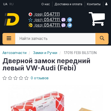
UA
RU
О нас
Доставка и оплата
Контакты
0547111
(099)
0547111
(097)
0547111
(063)
Найти запчасть
Автозапчасти
Замки и Ручки
17016 FEBI BILSTEIN
Дверной замок передний
левый VW-Audi (Febi)
0 отзывов