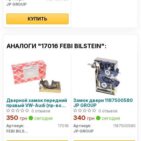
JP GROUP
КУПИТЬ
АНАЛОГИ "17016 FEBI BILSTEIN":
Дверной замок передний
Замок двери 1187500580
правый VW-Audi (пр-во
JP GROUP
Febi)
0 отзывов
0 отзывов
350
340
грн
сегодня
грн
сегодня
Артикул:
17018
Артикул:
1187500580
FEBI BILSTEIN
JP GROUP