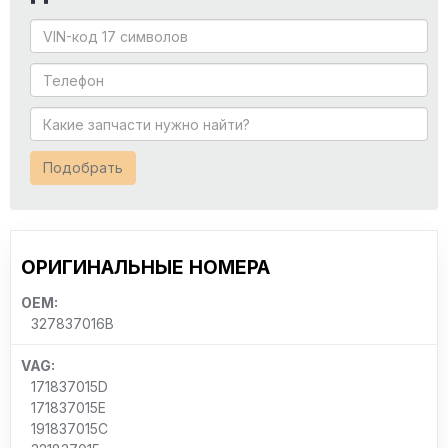
Подобрать
ОРИГИНАЛЬНЫЕ НОМЕРА
OEM:
327837016B
VAG:
171837015D
171837015E
191837015C