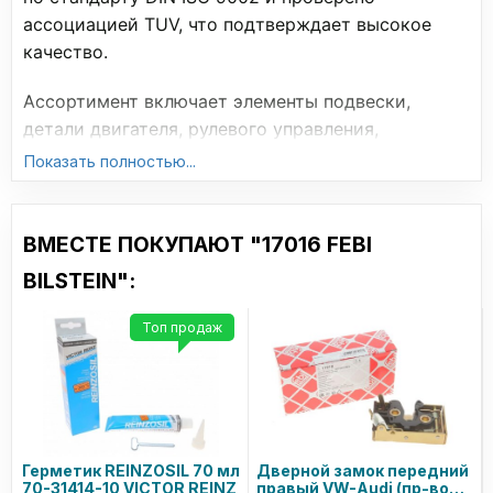
ассоциацией TUV, что подтверждает высокое
качество.
Ассортимент включает элементы подвески,
детали двигателя, рулевого управления,
электрооборудования, а также жидкости и
Показать полностью...
крепления колес. Особенно стоит отметить
высокое качество жидкостей и деталей ходовой
части, таких как пыльники и подшипники, при
ВМЕСТЕ ПОКУПАЮТ "17016 FEBI
доступной цене.
BILSTEIN":
С 1998 года Febi стал одним из крупнейших
Топ продаж
упаковщиков запчастей для вторичного рынка в
Европе. Обращайте внимание на упаковку:
надпись “Febi Germany” гарантирует
оригинальность и качество, в то время как
отсутствие опознавательных знаков может
Герметик REINZOSIL 70 мл
Дверной замок передний
свидетельствовать о подделке.
70-31414-10 VICTOR REINZ
правый VW-Audi (пр-во