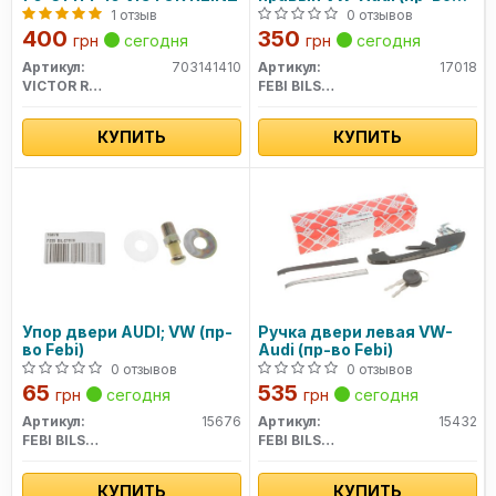
Febi)
1 отзыв
0 отзывов
400
350
грн
сегодня
грн
сегодня
Сайт: febi.com
Артикул:
703141410
Артикул:
17018
VICTOR REINZ
FEBI BILSTEIN
КУПИТЬ
КУПИТЬ
Упор двери AUDI; VW (пр-
Ручка двери левая VW-
во Febi)
Audi (пр-во Febi)
0 отзывов
0 отзывов
65
535
грн
сегодня
грн
сегодня
Артикул:
15676
Артикул:
15432
FEBI BILSTEIN
FEBI BILSTEIN
КУПИТЬ
КУПИТЬ