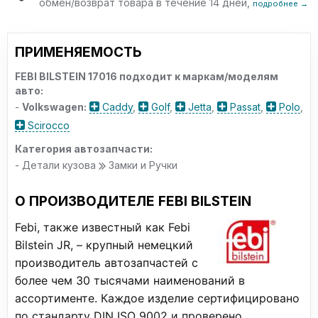
обмен/возврат товара в течение 14 дней,
подробнее →
ПРИМЕНЯЕМОСТЬ
FEBI BILSTEIN 17016 подходит к маркам/моделям
авто:
-
Volkswagen:
Caddy
,
Golf
,
Jetta
,
Passat
,
Polo
,
Scirocco
Категория автозапчасти:
- Детали кузова
Замки и Ручки
О ПРОИЗВОДИТЕЛЕ FEBI BILSTEIN
Febi, также известный как Febi
Bilstein JR, – крупный немецкий
производитель автозапчастей с
более чем 30 тысячами наименований в
ассортименте. Каждое изделие сертифицировано
по стандарту DIN ISO 9002 и проверено